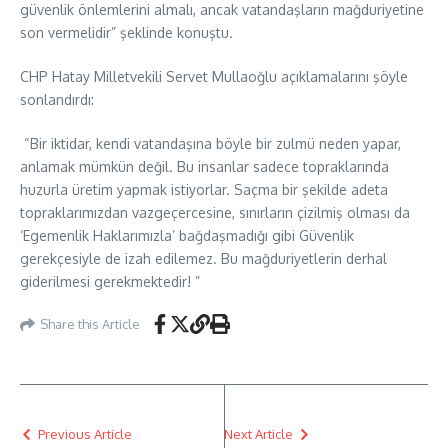
güvenlik önlemlerini almalı, ancak vatandaşların mağduriyetine
son vermelidir” şeklinde konuştu.
CHP Hatay Milletvekili Servet Mullaoğlu açıklamalarını şöyle
sonlandırdı:
“Bir iktidar, kendi vatandaşına böyle bir zulmü neden yapar,
anlamak mümkün değil. Bu insanlar sadece topraklarında
huzurla üretim yapmak istiyorlar. Saçma bir şekilde adeta
topraklarımızdan vazgeçercesine, sınırların çizilmiş olması da
‘Egemenlik Haklarımızla’ bağdaşmadığı gibi Güvenlik
gerekçesiyle de izah edilemez. Bu mağduriyetlerin derhal
giderilmesi gerekmektedir! ”
Share this Article
Previous Article
Next Article