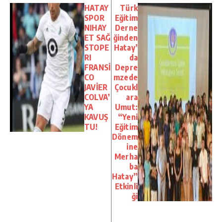
HATAY
Türk
SPOR
Eğitim
NIHAY
Derne
ET SAĞ
ğinden
STOPE
Hatay’
RI
da
FRANSİ
Depre
CO
mzede
JAVİER
Çocukl
COLVA’
ara
YA
Umut:
KAVUŞ
“Yeni
TU!
Eğitim
Dönem
ine
Merha
ba
Hatay”
Etkinli
ği