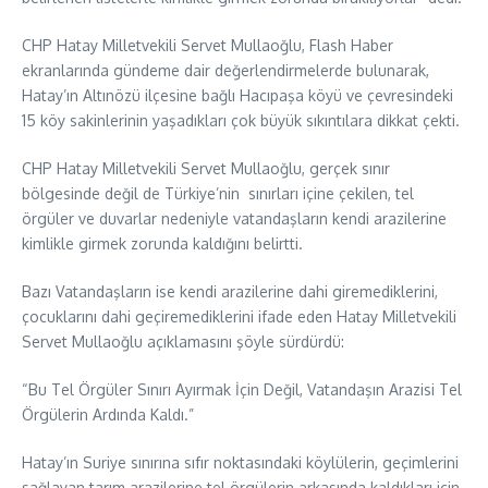
CHP Hatay Milletvekili Servet Mullaoğlu, Flash Haber
ekranlarında gündeme dair değerlendirmelerde bulunarak,
Hatay’ın Altınözü ilçesine bağlı Hacıpaşa köyü ve çevresindeki
15 köy sakinlerinin yaşadıkları çok büyük sıkıntılara dikkat çekti.
CHP Hatay Milletvekili Servet Mullaoğlu, gerçek sınır
bölgesinde değil de Türkiye’nin sınırları içine çekilen, tel
örgüler ve duvarlar nedeniyle vatandaşların kendi arazilerine
kimlikle girmek zorunda kaldığını belirtti.
Bazı Vatandaşların ise kendi arazilerine dahi giremediklerini,
çocuklarını dahi geçiremediklerini ifade eden Hatay Milletvekili
Servet Mullaoğlu açıklamasını şöyle sürdürdü:
“Bu Tel Örgüler Sınırı Ayırmak İçin Değil, Vatandaşın Arazisi Tel
Örgülerin Ardında Kaldı.”
Hatay’ın Suriye sınırına sıfır noktasındaki köylülerin, geçimlerini
sağlayan tarım arazilerine tel örgülerin arkasında kaldıkları için