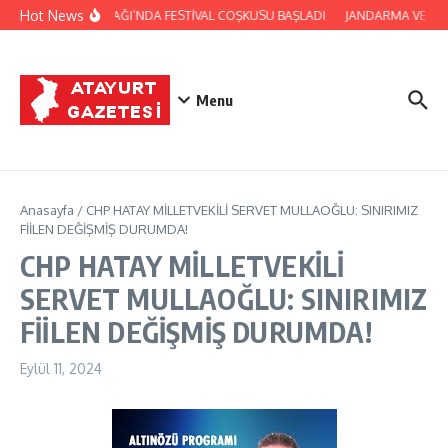
İçeriğe atla
Hot News
YAYLADAĞI’NDA FESTİVAL COŞKUSU BAŞLADI
JANDARMA VE CİL
Menu
Anasayfa
/
CHP HATAY MİLLETVEKİLİ SERVET MULLAOĞLU: SINIRIMIZ
FİİLEN DEĞİŞMİŞ DURUMDA!
CHP HATAY MİLLETVEKİLİ
SERVET MULLAOĞLU: SINIRIMIZ
FİİLEN DEĞİŞMİŞ DURUMDA!
Eylül 11, 2024