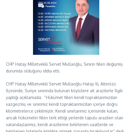
CHP Hatay Milletvekili Servet Mullaoğlu, Sınırın fiilen değişmiş
durumda olduğunu iddia etti.
CHP Hatay Milletvekili Servet Mullaoğlu Hatay İli, Altınözü
İlçesinde, Suriye sınırında bulunan köylülere ait arazilerle İlgili
yaptığı açıklamada: “Hükümet fiilen kendi topraklarımızdan
vazgeçmiş ve sınırımız kendi topraklarımızdan içeriye doğru
kilometrelerce çekilmiştir. Kendi sınırlarımız içerisinde kalan,
ancak hükümetin fiilen terk ettiği yerlerde tapulu arazileri olan
vatandaşlarımız, kendi arazilerine belirlenen saatlerde ve
belirlenen listelerle kimlikle girmek zorunda bırakılıyorlar” dedi.