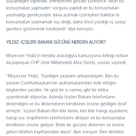
suçlandığını öğrendik. Emniyetteki gözaltı süresince ‘Niçin bu
konuşmaları yapmadın’ sorgusu yapıldı ve bu konuşmaları
yazmadığı gerekçesiyle dava açılmak üzereyken baktılar ki
konuşmaları yazmamak suç değil, daha önce yazdığı üç yazıyı
gerekçe göstererek tutuklandı” diye konuştu.
YILDIZ: İÇİŞLERİ BAKANI GÜCÜNÜ NERDEN ALIYOR?
Müyesser Yıldız’ın kendisi aracılığıyla kamuoyuna ilettiği notları
da paylaşan CHP İzmir Milletvekili Atila Sertel, şunları söyledi:
“Müyesser Yıldız, ‘Yazdığım yazıların arkasındayım. Ben bu
yazıları Cumhurbaşkanı’nın açıklamalarından elde ettiğim
bilgilerden yazdım. Ve gizli bir iş varmış gibi bir intiba
uyandırmak istiyorlar. Aslında İçişleri Bakanı telefonların
dinlendiğini ve bu dinlemelerin kendisinin önüne geldiğini itiraf
etmiştir. ‘İçişleri Bakanı Kim bilir kimin, kim bilir hangi siyasilerin,
hangi suç örgütlerinin telefonlarını dinliyor ve bu konuşmalar
kendisinin önüne geliyor. Belki de gücünü dinlenen ve önüne
gelen telefon kayıtlarından alıyor’ diye soruyor. Ben devletin