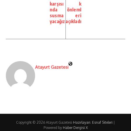
karşısı
k
nda
önleml
susma
eri
yacağız
açıkladı
Atayurt Gazetesi
Copyright © 2026 Atayurt Gazetesi
Hazırlayan: Esnaf Siteleri
|
Powered by
Haber Dergisi X