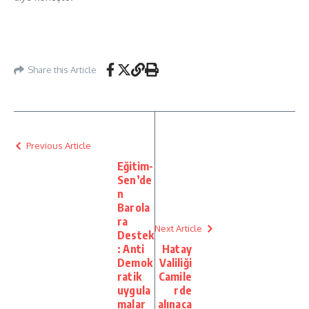
Share this Article
Previous Article
Eğitim-
Sen’de
n
Barola
ra
Next Article
Destek
: Anti
Hatay
Demok
Valiliği
ratik
Camile
uygula
rde
malar
alınaca