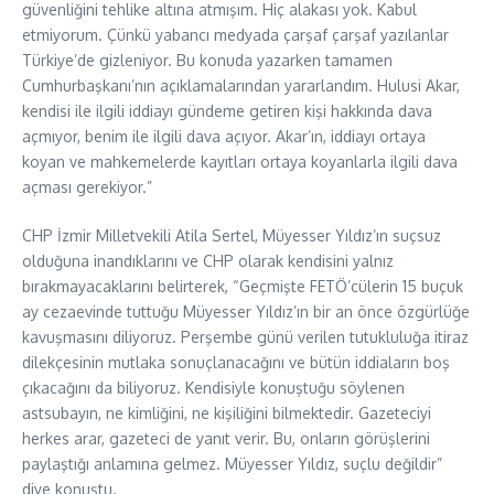
güvenliğini tehlike altına atmışım. Hiç alakası yok. Kabul
etmiyorum. Çünkü yabancı medyada çarşaf çarşaf yazılanlar
Türkiye’de gizleniyor. Bu konuda yazarken tamamen
Cumhurbaşkanı’nın açıklamalarından yararlandım. Hulusi Akar,
kendisi ile ilgili iddiayı gündeme getiren kişi hakkında dava
açmıyor, benim ile ilgili dava açıyor. Akar’ın, iddiayı ortaya
koyan ve mahkemelerde kayıtları ortaya koyanlarla ilgili dava
açması gerekiyor.”
CHP İzmir Milletvekili Atila Sertel, Müyesser Yıldız’ın suçsuz
olduğuna inandıklarını ve CHP olarak kendisini yalnız
bırakmayacaklarını belirterek, “Geçmişte FETÖ’cülerin 15 buçuk
ay cezaevinde tuttuğu Müyesser Yıldız’ın bir an önce özgürlüğe
kavuşmasını diliyoruz. Perşembe günü verilen tutukluluğa itiraz
dilekçesinin mutlaka sonuçlanacağını ve bütün iddiaların boş
çıkacağını da biliyoruz. Kendisiyle konuştuğu söylenen
astsubayın, ne kimliğini, ne kişiliğini bilmektedir. Gazeteciyi
herkes arar, gazeteci de yanıt verir. Bu, onların görüşlerini
paylaştığı anlamına gelmez. Müyesser Yıldız, suçlu değildir”
diye konuştu.