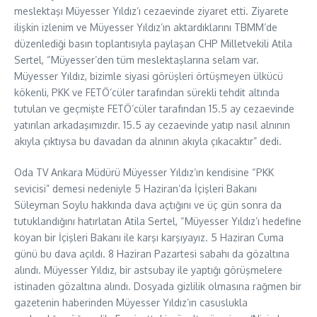
meslektaşı Müyesser Yıldız’ı cezaevinde ziyaret etti. Ziyarete
ilişkin izlenim ve Müyesser Yıldız’ın aktardıklarını TBMM’de
düzenlediği basın toplantısıyla paylaşan CHP Milletvekili Atila
Sertel, “Müyesser’den tüm meslektaşlarına selam var.
Müyesser Yıldız, bizimle siyasi görüşleri örtüşmeyen ülkücü
kökenli, PKK ve FETÖ’cüler tarafından sürekli tehdit altında
tutulan ve geçmişte FETÖ’cüler tarafından 15.5 ay cezaevinde
yatırılan arkadaşımızdır. 15.5 ay cezaevinde yatıp nasıl alnının
akıyla çıktıysa bu davadan da alnının akıyla çıkacaktır” dedi.
Oda TV Ankara Müdürü Müyesser Yıldız’ın kendisine “PKK
sevicisi” demesi nedeniyle 5 Haziran’da İçişleri Bakanı
Süleyman Soylu hakkında dava açtığını ve üç gün sonra da
tutuklandığını hatırlatan Atila Sertel, “Müyesser Yıldız’ı hedefine
koyan bir İçişleri Bakanı ile karşı karşıyayız. 5 Haziran Cuma
günü bu dava açıldı. 8 Haziran Pazartesi sabahı da gözaltına
alındı. Müyesser Yıldız, bir astsubay ile yaptığı görüşmelere
istinaden gözaltına alındı. Dosyada gizlilik olmasına rağmen bir
gazetenin haberinden Müyesser Yıldız’ın casuslukla