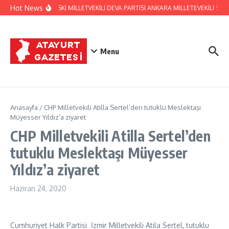
İçeriğe atla
Hot News
HATAY ESKİ MİLLETVEKİLİ DEVA PARTİSİ ANKARA MİLLETEVEKİLİ 
Menu
Anasayfa
/
CHP Milletvekili Atilla Sertel’den tutuklu Meslektaşı
Müyesser Yıldız’a ziyaret
CHP Milletvekili Atilla Sertel’den
tutuklu Meslektaşı Müyesser
Yıldız’a ziyaret
Haziran 24, 2020
Cumhuriyet Halk Partisi İzmir Milletvekili Atila Sertel, tutuklu