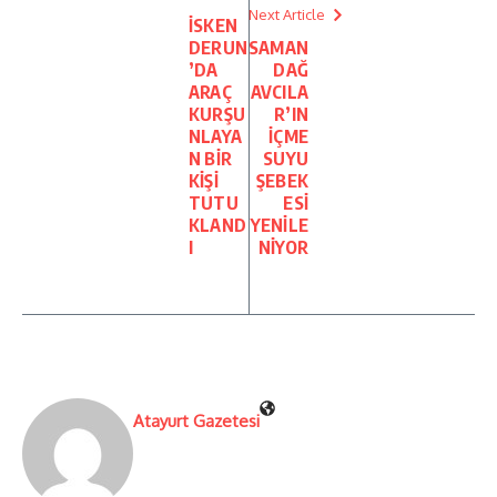
Next Article
İSKEN
DERUN
SAMAN
’DA
DAĞ
ARAÇ
AVCILA
KURŞU
R’IN
NLAYA
İÇME
N BİR
SUYU
KİŞİ
ŞEBEK
TUTU
ESİ
KLAND
YENİLE
I
NİYOR
Atayurt Gazetesi