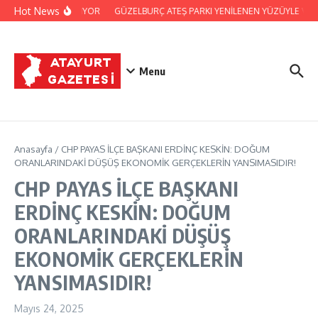
İçeriğe atla
Hot News
ARIN KAPILARINI AÇIYOR
GÜZELBURÇ ATEŞ PARKI YENİLENEN YÜZÜYLE VA
Menu
Anasayfa
/
CHP PAYAS İLÇE BAŞKANI ERDİNÇ KESKİN: DOĞUM
ORANLARINDAKİ DÜŞÜŞ EKONOMİK GERÇEKLERİN YANSIMASIDIR!
CHP PAYAS İLÇE BAŞKANI
ERDİNÇ KESKİN: DOĞUM
ORANLARINDAKİ DÜŞÜŞ
EKONOMİK GERÇEKLERİN
YANSIMASIDIR!
Mayıs 24, 2025