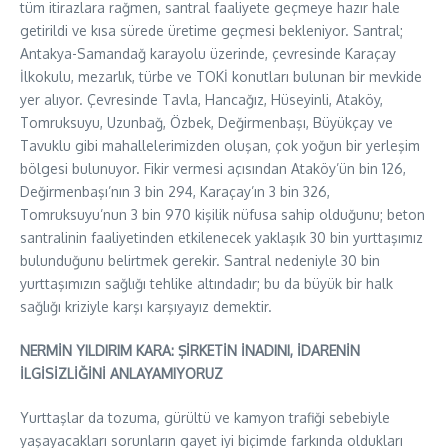
tüm itirazlara rağmen, santral faaliyete geçmeye hazır hale
getirildi ve kısa sürede üretime geçmesi bekleniyor. Santral;
Antakya-Samandağ karayolu üzerinde, çevresinde Karaçay
İlkokulu, mezarlık, türbe ve TOKİ konutları bulunan bir mevkide
yer alıyor. Çevresinde Tavla, Hancağız, Hüseyinli, Ataköy,
Tomruksuyu, Uzunbağ, Özbek, Değirmenbaşı, Büyükçay ve
Tavuklu gibi mahallelerimizden oluşan, çok yoğun bir yerleşim
bölgesi bulunuyor. Fikir vermesi açısından Ataköy’ün bin 126,
Değirmenbaşı’nın 3 bin 294, Karaçay’ın 3 bin 326,
Tomruksuyu’nun 3 bin 970 kişilik nüfusa sahip olduğunu; beton
santralinin faaliyetinden etkilenecek yaklaşık 30 bin yurttaşımız
bulunduğunu belirtmek gerekir. Santral nedeniyle 30 bin
yurttaşımızın sağlığı tehlike altındadır; bu da büyük bir halk
sağlığı kriziyle karşı karşıyayız demektir.
NERMİN YILDIRIM KARA: ŞİRKETİN İNADINI, İDARENİN
İLGİSİZLİĞİNİ ANLAYAMIYORUZ
Yurttaşlar da tozuma, gürültü ve kamyon trafiği sebebiyle
yaşayacakları sorunların gayet iyi biçimde farkında oldukları