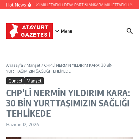
İçeriğe atla
Hot News
HATAY ESKİ MİLLETVEKİLİ DEVA PARTİSİ ANKARA MİLLETEVEKİLİ S
Menu
Anasayfa
/
Manşet
/
CHP’Lİ NERMİN YILDIRIM KARA: 30 BİN
YURTTAŞIMIZIN SAĞLIĞI TEHLİKEDE
Güncel
Manşet
CHP’Lİ NERMİN YILDIRIM KARA:
30 BİN YURTTAŞIMIZIN SAĞLIĞI
TEHLİKEDE
Haziran 12, 2026