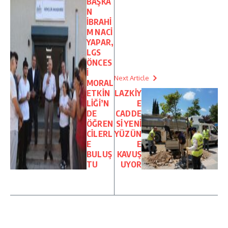
BAŞKA
N
İBRAHİ
M NACİ
YAPAR,
LGS
ÖNCES
İ
Next Article
MORAL
ETKİN
LAZKİY
LİĞİ’N
E
DE
CADDE
ÖĞREN
Sİ YENİ
CİLERL
YÜZÜN
E
E
BULUŞ
KAVUŞ
TU
UYOR