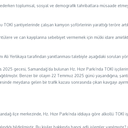
a ederken toplumsal, sosyal ve demografik tahribatlara müsaade etmeyin
 TOKİ şantiyelerinde çalışan kamyon şoförlerinin yarattığı teröre artı
lere ve can kayıplarına sebebiyet vermemek için mülki idare amirlikten
anı Ali Yerlikaya tarafından yanıtlanması talebiyle aşağıdaki soruları yön
s 2025 gecesi, Samandağ’da bulunan Hz. Hızır Parkı’nda TOKİ işçilerini
tılmıştır. Benzer bir olayın 22 Temmuz 2025 günü yaşandığına, şantiye i
sinde meydana gelen bir trafik kazası sonrasında çıkan kavgayı ayırmak
ğ ilçe merkezinde, Hz. Hızır Parkı’nda iddiaya göre alkollü TOKİ işçile
alındığı bildirilmiştir. Bu kişiler hakkında hangi adli işlemler yapılmışt