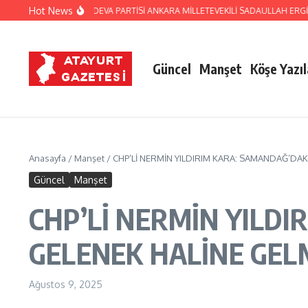
İçeriğe atla
Hot News
ESKİ MİLLETVEKİLİ DEVA PARTİSİ ANKARA MİLLETEVEKİLİ SADAULLAH ERGİN: 
Güncel
Manşet
Köşe Yazıl
Anasayfa
/
Manşet
/
CHP’Lİ NERMİN YILDIRIM KARA: SAMANDAĞ’DAK
Güncel
Manşet
CHP’Lİ NERMİN YILDI
GELENEK HALİNE GEL
Ağustos 9, 2025