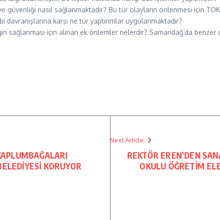
e güvenliği nasıl sağlanmaktadır? Bu tür olayların önlenmesi için TOKİ
ibi davranışlarına karşı ne tür yaptırımlar uygulanmaktadır?
iğin sağlanması için alınan ek önlemler nelerdir? Samandağ’da benzer o
Next Article
Z KAPLUMBAĞALARI
REKTÖR EREN’DEN SAN
BELEDİYESİ KORUYOR
OKULU ÖĞRETİM EL