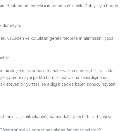
. Bunların önlenmesi için tedbir alın’ dedik. Dolayısıyla bugün
k dur deyin.
, valilikten ve kolluktan gerekli tedbirlerin alınmasını, çaba
eltti:
n bıçak çekmesi sonucu mahalle sakinleri ve işçiler arasında
şçilerinin aynı parkta bir mısır satıcısına saldırdığına dair
 isteyen bir yurttaş ise aldığı bıçak darbeleri sonucu hayatını
rinin taşkınlık çıkardığı, Samandağlı gençlerle tartıştığı ve
ır? Gözaltı süreci ve sonrasında alınan önlemler nelerdir?