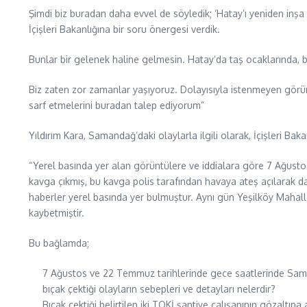
Şimdi biz buradan daha evvel de söyledik; ‘Hatay’ı yeniden inş
İçişleri Bakanlığına bir soru önergesi verdik.
Bunlar bir gelenek haline gelmesin. Hatay’da taş ocaklarında, bu
Biz zaten zor zamanlar yaşıyoruz. Dolayısıyla istenmeyen görüntü
sarf etmelerini buradan talep ediyorum”
Yıldırım Kara, Samandağ’daki olaylarla ilgili olarak, İçişleri Bak
“Yerel basında yer alan görüntülere ve iddialara göre 7 Ağusto
kavga çıkmış, bu kavga polis tarafından havaya ateş açılarak dağı
haberler yerel basında yer bulmuştur. Aynı gün Yeşilköy Mahalle
kaybetmiştir.
Bu bağlamda;
7 Ağustos ve 22 Temmuz tarihlerinde gece saatlerinde Samanda
bıçak çektiği olayların sebepleri ve detayları nelerdir?
Bıçak çektiği belirtilen iki TOKİ şantiye çalışanının gözaltına 