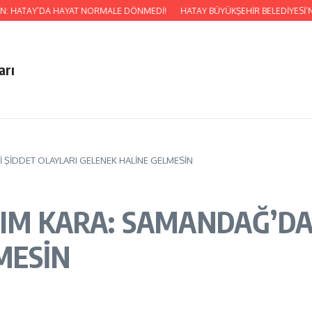
HATAY’DA HAYAT NORMALE DÖNMEDİ!
HATAY BÜYÜKŞEHİR BELEDİYESİ’NDEN Ç
arı
İ ŞİDDET OLAYLARI GELENEK HALİNE GELMESİN
RIM KARA: SAMANDAĞ’DA
MESİN