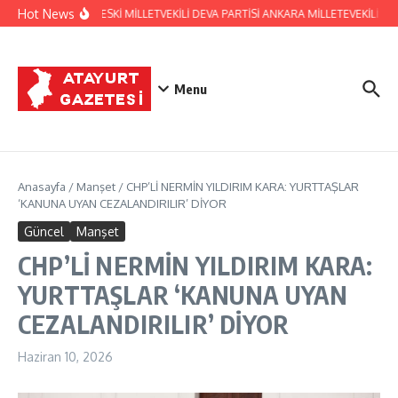
İçeriğe atla
Hot News
HATAY ESKİ MİLLETVEKİLİ DEVA PARTİSİ ANKARA MİLLETEVEKİLİ
Menu
Anasayfa
/
Manşet
/
CHP’Lİ NERMİN YILDIRIM KARA: YURTTAŞLAR
‘KANUNA UYAN CEZALANDIRILIR’ DİYOR
Güncel
Manşet
CHP’Lİ NERMİN YILDIRIM KARA:
YURTTAŞLAR ‘KANUNA UYAN
CEZALANDIRILIR’ DİYOR
Haziran 10, 2026