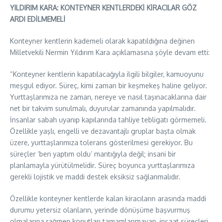
YILDIRIM KARA: KONTEYNER KENTLERDEKİ KİRACILAR GÖZ
ARDI EDİLMEMELİ
Konteyner kentlerin kademeli olarak kapatıldığına değinen
Milletvekili Nermin Yıldırım Kara açıklamasına şöyle devam etti:
“Konteyner kentlerin kapatılacağıyla ilgili bilgiler, kamuoyunu
meşgul ediyor. Süreç, kimi zaman bir keşmekeş haline geliyor.
Yurttaşlarımıza ne zaman, nereye ve nasıl taşınacaklarına dair
net bir takvim sunulmalı, duyurular zamanında yapılmalıdır.
İnsanlar sabah uyanıp kapılarında tahliye tebligatı görmemeli.
Özellikle yaşlı, engelli ve dezavantajlı gruplar başta olmak
üzere, yurttaşlarımıza tolerans gösterilmesi gerekiyor. Bu
süreçler ‘ben yaptım oldu’ mantığıyla değil; insani bir
planlamayla yürütülmelidir. Süreç boyunca yurttaşlarımıza
gerekli lojistik ve maddi destek eksiksiz sağlanmalıdır.
Özellikle konteyner kentlerde kalan kiracıların arasında maddi
durumu yetersiz olanların, yerinde dönüşüme başvurmuş
olmalarına rağmen konutları tamamlanmayan, inşaat süreçleri