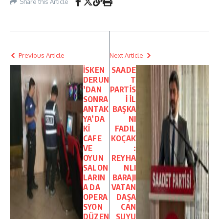
Share this Article
Previous Article
Next Article
İSKEN
SAADE
DERUN
T
’DAN
PARTİS
SONRA
İ İL
ANTAK
BAŞKA
YA’DA
NI
Kİ
FADIL
CAFE
KOÇAK
VE
:
OYUN
REYHA
SALON
NLI
LARIN
BARAJI
A DA
VATAN
OPERA
DAŞA
SYON
CAN
DÜZEN
SUYU