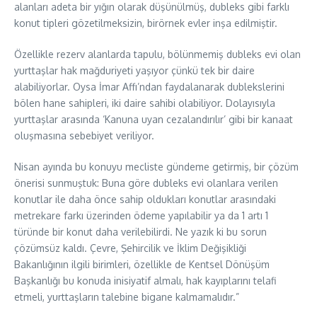
alanları adeta bir yığın olarak düşünülmüş, dubleks gibi farklı
konut tipleri gözetilmeksizin, birörnek evler inşa edilmiştir.
Özellikle rezerv alanlarda tapulu, bölünmemiş dubleks evi olan
yurttaşlar hak mağduriyeti yaşıyor çünkü tek bir daire
alabiliyorlar. Oysa İmar Affı’ndan faydalanarak dublekslerini
bölen hane sahipleri, iki daire sahibi olabiliyor. Dolayısıyla
yurttaşlar arasında ‘Kanuna uyan cezalandırılır’ gibi bir kanaat
oluşmasına sebebiyet veriliyor.
Nisan ayında bu konuyu mecliste gündeme getirmiş, bir çözüm
önerisi sunmuştuk: Buna göre dubleks evi olanlara verilen
konutlar ile daha önce sahip oldukları konutlar arasındaki
metrekare farkı üzerinden ödeme yapılabilir ya da 1 artı 1
türünde bir konut daha verilebilirdi. Ne yazık ki bu sorun
çözümsüz kaldı. Çevre, Şehircilik ve İklim Değişikliği
Bakanlığının ilgili birimleri, özellikle de Kentsel Dönüşüm
Başkanlığı bu konuda inisiyatif almalı, hak kayıplarını telafi
etmeli, yurttaşların talebine bigane kalmamalıdır.”