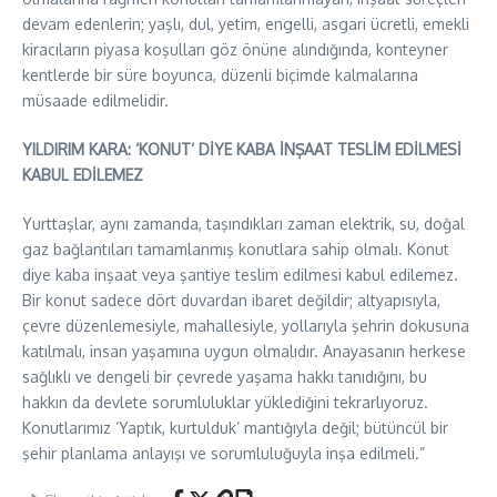
devam edenlerin; yaşlı, dul, yetim, engelli, asgari ücretli, emekli
kiracıların piyasa koşulları göz önüne alındığında, konteyner
kentlerde bir süre boyunca, düzenli biçimde kalmalarına
müsaade edilmelidir.
YILDIRIM KARA: ‘KONUT’ DİYE KABA İNŞAAT TESLİM EDİLMESİ
KABUL EDİLEMEZ
Yurttaşlar, aynı zamanda, taşındıkları zaman elektrik, su, doğal
gaz bağlantıları tamamlanmış konutlara sahip olmalı. Konut
diye kaba inşaat veya şantiye teslim edilmesi kabul edilemez.
Bir konut sadece dört duvardan ibaret değildir; altyapısıyla,
çevre düzenlemesiyle, mahallesiyle, yollarıyla şehrin dokusuna
katılmalı, insan yaşamına uygun olmalıdır. Anayasanın herkese
sağlıklı ve dengeli bir çevrede yaşama hakkı tanıdığını, bu
hakkın da devlete sorumluluklar yüklediğini tekrarlıyoruz.
Konutlarımız ‘Yaptık, kurtulduk’ mantığıyla değil; bütüncül bir
şehir planlama anlayışı ve sorumluluğuyla inşa edilmeli.”