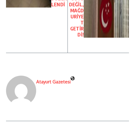
LENDİ
DEĞİL,
MAĞD
URİYE
T
GETİR
Dİ!
Atayurt Gazetesi