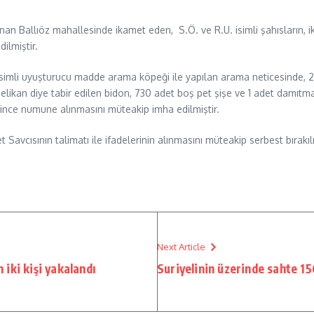
Ballıöz mahallesinde ikamet eden, S.Ö. ve R.U. isimli şahısların, ika
ilmiştir.
li uyuşturucu madde arama köpeği ile yapılan arama neticesinde, 2.73
elikan diye tabir edilen bidon, 730 adet boş pet şişe ve 1 adet damıtma
rince numune alınmasını müteakip imha edilmiştir.
Savcısının talimatı ile ifadelerinin alınmasını müteakip serbest bırakılm
Next Article
iki kişi yakalandı
Suriyelinin üzerinde sahte 15