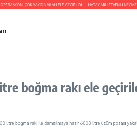
ERASYON :ÇOK SAYIDA SİLAH ELE GEÇİRİLDİ
HATAY MİLLETVEKİLİ NECMETT
arı
itre boğma rakı ele geçiril
00 litre boğma rakı ile damıtılmaya hazır 6000 litre üzüm posası yakalan