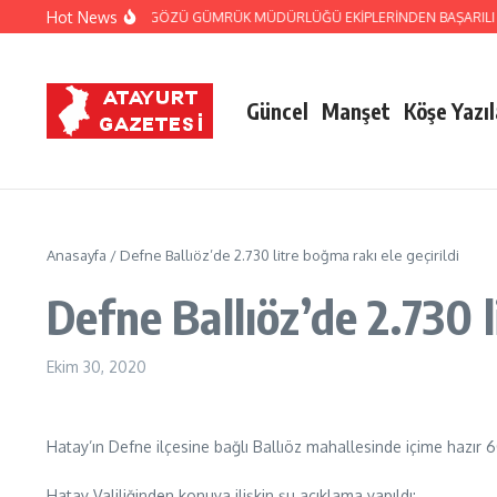
İçeriğe atla
Hot News
JANDARMA VE CİLVEGÖZÜ GÜMRÜK MÜDÜRLÜĞÜ EKİPLERİNDEN BAŞARILI OP
Güncel
Manşet
Köşe Yazıl
Anasayfa
/
Defne Ballıöz’de 2.730 litre boğma rakı ele geçirildi
Defne Ballıöz’de 2.730 l
Ekim 30, 2020
Hatay’ın Defne ilçesine bağlı Ballıöz mahallesinde içime hazır 6
Hatay Valiliğinden konuya ilişkin şu açıklama yapıldı: