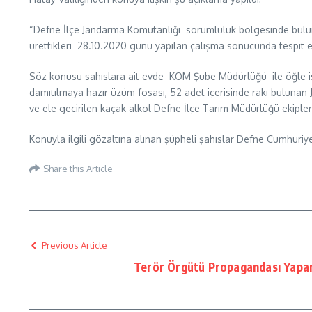
“Defne İlçe Jandarma Komutanlığı sorumluluk bölgesinde bulunan 
ürettikleri 28.10.2020 günü yapılan çalışma sonucunda tespit ed
Söz konusu sahıslara ait evde KOM Şube Müdürlüğü ile öğle isim
damıtılmaya hazır üzüm fosası, 52 adet içerisinde rakı bulunan J
ve ele gecirilen kaçak alkol Defne İlçe Tarım Müdürlüğü ekiple
Konuyla ilgili gözaltına alınan şüpheli şahıslar Defne Cumhuriyet 
Share this Article
Previous Article
Terör Örgütü Propagandası Yapan 