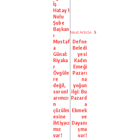
İş
Hatay 1
Nolu
Şube
Başkan
Next Article
ı
Mustaf
Defne
a
Beledi
Günal:
yesi
Riyaka
Kadın
r
Emeği
Övgüle
Pazarı
re
na
değil,
yoğun
sorunl
ilgi: Bu
arımızı
Pazard
n
a
çözülm
Ekmek
esine
ve
ihtiyacı
Dayanı
mız
şma
var!
var!