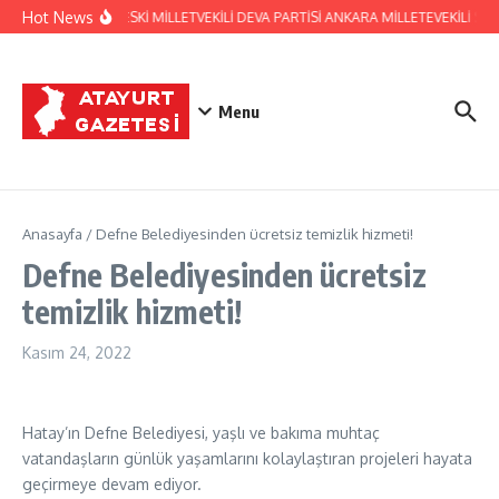
İçeriğe atla
Hot News
HATAY ESKİ MİLLETVEKİLİ DEVA PARTİSİ ANKARA MİLLETEVEKİLİ 
Menu
Anasayfa
/
Defne Belediyesinden ücretsiz temizlik hizmeti!
Defne Belediyesinden ücretsiz
temizlik hizmeti!
Kasım 24, 2022
Hatay’ın Defne Belediyesi, yaşlı ve bakıma muhtaç
vatandaşların günlük yaşamlarını kolaylaştıran projeleri hayata
geçirmeye devam ediyor.