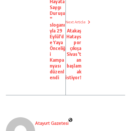
Hayata
Saygı
Duruşu
”
Next Article
sloganı
yla 29
Atakaş
Eylül’d
Hatays
e Yaya
por
Önceliğ
çıkışa
i
Sivas’t
Kampa
an
nyası
başlam
düzenl
ak
endi
istiyor!
Atayurt Gazetesi