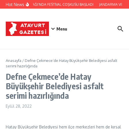
İçeriğe atla
Hot News
YAYLADAĞI’NDA FESTİVAL COŞKUSU BAŞLADI
JANDARMA VE CİL
Menu
Anasayfa
/
Defne Çekmece’de Hatay Büyükşehir Belediyesi asfalt
serimi hazırlığında
Defne Çekmece’de Hatay
Büyükşehir Belediyesi asfalt
serimi hazırlığında
Eylül 28, 2022
Hatay Büyükşehir Belediyesi hem ilçe merkezleri hem de kırsal