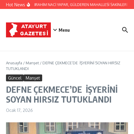
İçeriğe atla
Hot News
BAŞKAN İBRAHİM NACİ YAPAR, GÜLDEREN MAHALLESİ SAKİNLERİNİ Zİ
Menu
Anasayfa
/
Manşet
/
DEFNE ÇEKMECE’DE İŞYERİNİ SOYAN HIRSIZ
TUTUKLANDI
Güncel
Manşet
DEFNE ÇEKMECE’DE İŞYERİNİ
SOYAN HIRSIZ TUTUKLANDI
Ocak 17, 2026