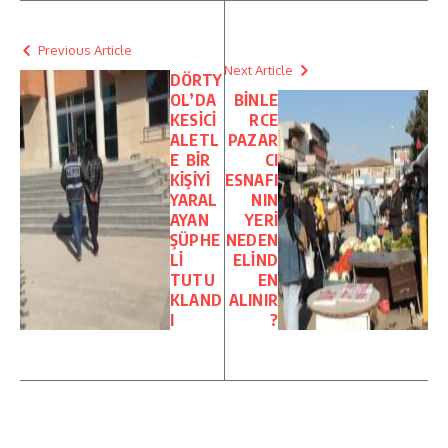
Previous Article
Next Article
DÖRTY
OL’DA
BİNLE
KESİCİ
RCE
ALETL
PAZAR
E BİR
CI
KİŞİYİ
ESNAFI
YARAL
NIN
AYAN
YERİ
ŞÜPHE
NEDEN
Lİ
ELİND
TUTU
EN
KLAND
ALINIR
I
?