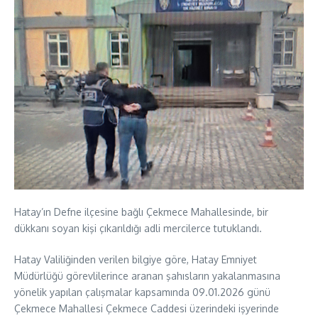
Hatay’ın Defne ilçesine bağlı Çekmece Mahallesinde, bir
dükkanı soyan kişi çıkarıldığı adli mercilerce tutuklandı.
Hatay Valiliğinden verilen bilgiye göre, Hatay Emniyet
Müdürlüğü görevlilerince aranan şahısların yakalanmasına
yönelik yapılan çalışmalar kapsamında 09.01.2026 günü
Çekmece Mahallesi Çekmece Caddesi üzerindeki işyerinde