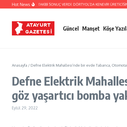
İçeriğe atla
Hot News
JANDARMA’NIN TİTİZ TAKİBİ SONUÇ VERDİ: DÖRTYOL’DA KENEVİR ÜRETİCİSİN
Güncel
Manşet
Köşe Yazıl
Anasayfa
/
Defne Elektrik Mahallesi’nde bir evde Tabanca, Otomotak
Defne Elektrik Mahalle
göz yaşartıcı bomba ya
Eylül 29, 2022