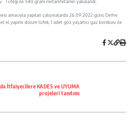
k Av Tüfeği ile 540 gram metamfetamin yakalandı.
enmesi amacıyla yapılan çalışmalarda 26.09.2022 günü Defne
det el yapımı dolum tüfek, 1 adet göz yaşartıcı gaz bombası ile
’nda İtfaiyecilere KADES ve UYUMA
projeleri tanıtımı