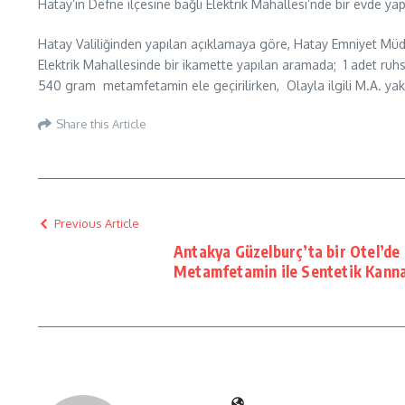
Hatay’ın Defne ilçesine bağlı Elektrik Mahallesi’nde bir evde
Hatay Valiliğinden yapılan açıklamaya göre, Hatay Emniyet Müd
Elektrik Mahallesinde bir ikamette yapılan aramada; 1 adet ruhsa
540 gram metamfetamin ele geçirilirken, Olayla ilgili M.A. yaka
Share this Article
Previous Article
Antakya Güzelburç’ta bir Otel’de 
Metamfetamin ile Sentetik Kanna