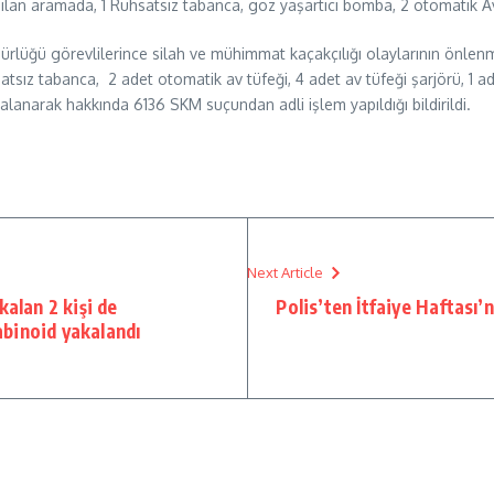
 yapılan aramada, 1 Ruhsatsız tabanca, göz yaşartıcı bomba, 2 otomati
ürlüğü görevlilerince silah ve mühimmat kaçakçılığı olaylarının önl
tsız tabanca, 2 adet otomatik av tüfeği, 4 adet av tüfeği şarjörü, 1 a
lanarak hakkında 6136 SKM suçundan adli işlem yapıldığı bildirildi.
Next Article
kalan 2 kişi de
Polis’ten İtfaiye Haftası
binoid yakalandı