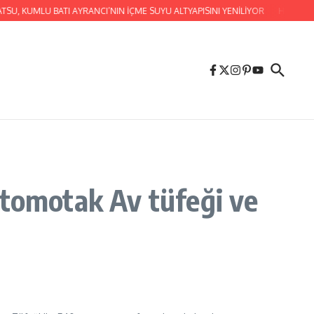
SU, KUMLU BATI AYRANCI’NIN İÇME SUYU ALTYAPISINI YENİLİYOR
HATAY BÜ
Otomotak Av tüfeği ve