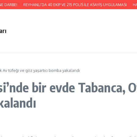
E DARBE!
REYHANLI’DA 40 EKİP VE 215 POLİS İLE ASAYİŞ UYGULAMASI
HAT
arı
 Av tüfeği ve göz yaşartıcı bomba yakalandı
si’nde bir evde Tabanca, 
kalandı