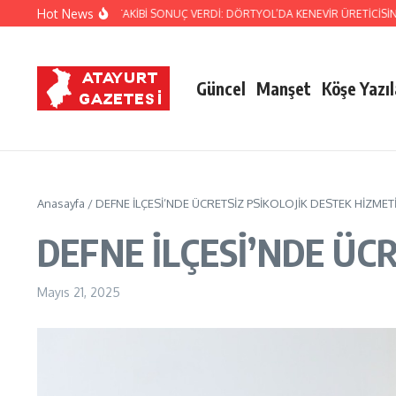
İçeriğe atla
Hot News
RMA’NIN TİTİZ TAKİBİ SONUÇ VERDİ: DÖRTYOL’DA KENEVİR ÜRETİCİSİNE DARBE
Güncel
Manşet
Köşe Yazıl
Anasayfa
/
DEFNE İLÇESİ’NDE ÜCRETSİZ PSİKOLOJİK DESTEK HİZMET
DEFNE İLÇESİ’NDE ÜC
Mayıs 21, 2025