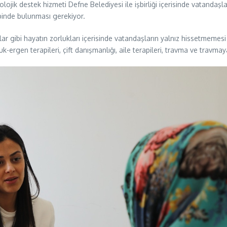
ikolojik destek hizmeti Defne Belediyesi ile işbirliği içerisinde vatan
binde bulunması gerekiyor.
ıplar gibi hayatın zorlukları içerisinde vatandaşların yalnız hissetmemes
k-ergen terapileri, çift danışmanlığı, aile terapileri, travma ve travma