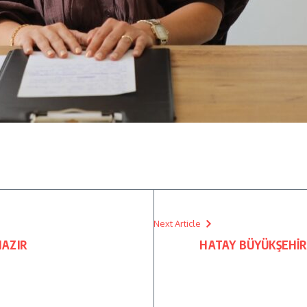
Next Article
HAZIR
HATAY BÜYÜKŞEHİR