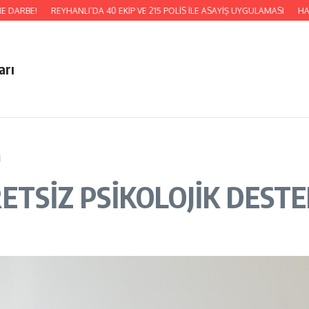
!
REYHANLI’DA 40 EKİP VE 215 POLİS İLE ASAYİŞ UYGULAMASI
HATSU, KU
arı
İ
RETSİZ PSİKOLOJİK DEST