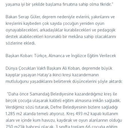
yaşama iyi bir şekilde başlama fırsatına sahip olma fikridir.”
Bakan Serap Güler, deprem nedeniyle evlerini, yakınlarını ve
kreşlerini kaybeden çok sayıda çocuğun yeniden oyun
oynayabilecekleri, arkadaşlıklar kurabilecekleri ve pedagojik
destek alabilecekleri korunaklı bir mekâna sahip olacaklarını
sözlerine ekledi.
Başkan Koban: Türkçe, Almanca ve İngilizce Eğitim Verilecek
Dünya Çocukları Vakfı Başkanı Ali Koban, depremde büyük
kayıplar yaşayan Hatay’a ikinci kreşi kazandırmanın
mutluluğunu yaşadıklarını belirterek düşüncelerini şöyle aktardı:
“Daha önce Samandağ Belediyesine kazandırdığımız kreş ile
birçok çocuğa ulaşarak kaliteli eğitim almasına imkân sağladık.
Verdiğimiz sözü tutarak, Defne Belediyesinin bizlere sağladığı
1.285 m2 alanda temeli atıyoruz. Kreş 493 m2 kapalı kullanım
alanı ve içinde kum havuzu, kaydırak ve oyun alanlarının olduğu
750 m2’lik bahçesi olacak. 3 sınıfta toplam 66 çocuğa eğitim