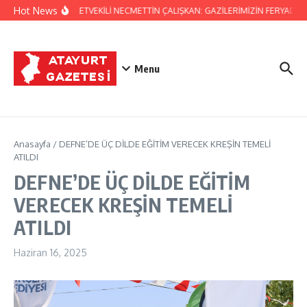
İçeriğe atla
Hot News
HATAY MİLLETVEKİLİ NECMETTİN ÇALIŞKAN: GAZİLERİMİZİN FERYADINA 
Menu
Anasayfa
/
DEFNE’DE ÜÇ DİLDE EĞİTİM VERECEK KREŞİN TEMELİ
ATILDI
DEFNE’DE ÜÇ DİLDE EĞİTİM
VERECEK KREŞİN TEMELİ
ATILDI
Haziran 16, 2025