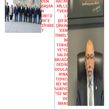
DEN
HATAY
BAŞKA
MİLLE
N
TVEKİ
ÖNTÜ
Lİ
RK’E
ŞEFİK
ZİYARE
ÇİRKİN
T
’DEN
İSRAİL’
İN
TÜRKİ
YE’YE
SALDI
RACAĞI
DEDİK
ODULA
RINA
TEPKİ:
BİZ NE
SURİYE
’YİZ NE
DE
İRAN!