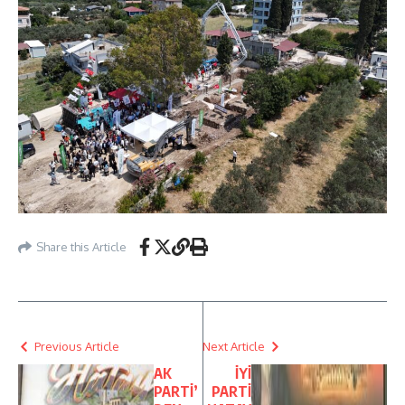
Share this Article
Previous Article
Next Article
AK
İYİ
PARTİ’
PARTİ