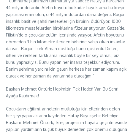
“Cumhurbaşkanımızın talimatlarıyla sadece Hatay’a harcanan
44 milyar dolardır. Afetin boyutu bu kadar büyük ama bu kreşin
yapılması emin olun, o 44 milyar dolardan daha değerli. Bugün
insanlık basit ve şahsi meseleler için birbirini öldürüyor. 1000
kilometre mesafelerden birbirlerine füzeler atıyorlar. Gazze’de,
Filistin’de o çocuklar zulüm içerisinde yaşıyor. Afetin boyutunu
görmeden 3 bin kilometre ileriden birbirine sahip çıkan insanlar
da var. Bugün Türk-Alman dostluğu bunu gösterdi. Dinleri,
dilleri ve renkleri farklı ama insanlık böyle bir şey olmalı, biz
bunu yapmalıyız. Bunu yapan her insana teşekkür ediyorum.
Benim şehrime yardım için gelen herkese her zaman kapım açık
olacak ve her zaman da yanlarında olacağım.”
Başkan Mehmet Öntürk: Hepimizin Tek Hedefi Var: Bu Şehri
Ayağa Kaldırmak!
Çocukların eğitimi, annelerin mutluluğu için ellerinden gelen
her şeyi yapacaklarını kaydeden Hatay Büyükşehir Belediye
Başkanı Mehmet Öntürk, kreş projesinin hayata geçirilmesinde
yapılan yardımların küçük büyük demeden çok önemli olduğuna