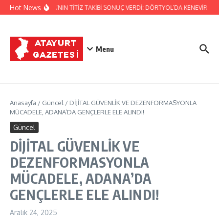
İçeriğe atla
Hot News
JANDARMA’NIN TİTİZ TAKİBİ SONUÇ VERDİ: DÖRTYOL’DA KENEVİR ÜRET
Menu
Anasayfa
/
Güncel
/
DİJİTAL GÜVENLİK VE DEZENFORMASYONLA
MÜCADELE, ADANA’DA GENÇLERLE ELE ALINDI!
Güncel
DİJİTAL GÜVENLİK VE
DEZENFORMASYONLA
MÜCADELE, ADANA’DA
GENÇLERLE ELE ALINDI!
Aralık 24, 2025