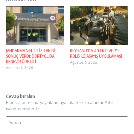
JANDARMA’NIN TİTİZ TAKİBİ
REYHANLI’DA 40 EKİP VE 215
SONUÇ VERDİ: DÖRTYOL’DA
POLİS İLE ASAYİŞ UYGULAMASI
KENEVİR ÜRETİCİ ...
Ağustos 6, 2026
Ağustos 6, 2026
Cevap bırakın
E-posta adresiniz yayınlanmayacak.
Gerekli alanlar
*
ile
işaretlenmişlerdir