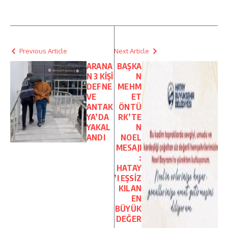
Previous Article
Next Article
ARANA
BAŞKA
N 3 KİŞİ
N
DEFNE
MEHM
VE
ET
ANTAK
ÖNTÜ
YA’DA
RK’TE
YAKAL
N
ANDI
NOEL
MESAJI
:
HATAY
’I EŞSİZ
KILAN
EN
BÜYÜK
DEĞER