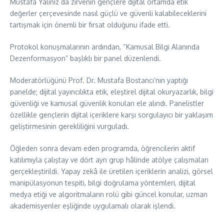
Mustafa Yalınız da zirvenin gençlere dijital ortamda etik
değerler çerçevesinde nasıl güçlü ve güvenli kalabileceklerini
tartışmak için önemli bir fırsat olduğunu ifade etti.
Protokol konuşmalarının ardından, “Kamusal Bilgi Alanında
Dezenformasyon” başlıklı bir panel düzenlendi.
Moderatörlüğünü Prof. Dr. Mustafa Bostancı’nın yaptığı
panelde; dijital yayıncılıkta etik, eleştirel dijital okuryazarlık, bilgi
güvenliği ve kamusal güvenlik konuları ele alındı. Panelistler
özellikle gençlerin dijital içeriklere karşı sorgulayıcı bir yaklaşım
geliştirmesinin gerekliliğini vurguladı.
Öğleden sonra devam eden programda, öğrencilerin aktif
katılımıyla çalıştay ve dört ayrı grup hâlinde atölye çalışmaları
gerçekleştirildi. Yapay zekâ ile üretilen içeriklerin analizi, görsel
manipülasyonun tespiti, bilgi doğrulama yöntemleri, dijital
medya etiği ve algoritmaların rolü gibi güncel konular, uzman
akademisyenler eşliğinde uygulamalı olarak işlendi.