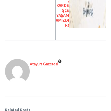
,
KARDE
ŞÇE
YAŞAM
AMIZDI
R!
Atayurt Gazetesi
Related Posts