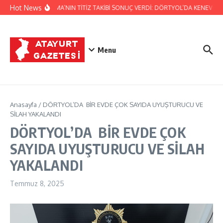
İçeriğe atla
Hot News
JANDARMA’NIN TİTİZ TAKİBİ SONUÇ VERDİ: DÖRTYOL’DA KENEVİR Ü
Menu
Anasayfa
/
DÖRTYOL’DA BİR EVDE ÇOK SAYIDA UYUŞTURUCU VE
SİLAH YAKALANDI
DÖRTYOL’DA BİR EVDE ÇOK
SAYIDA UYUŞTURUCU VE SİLAH
YAKALANDI
Temmuz 8, 2025