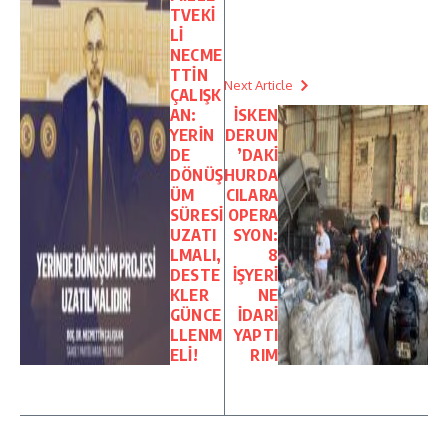
TVEKİ
Lİ
NECME
TTİN
Next Article
ÇALIŞK
AN:
İSKEN
YERİN
DERUN
DE
’DAKİ
DÖNÜŞ
HURDA
ÜM
CILARA
SÜRESİ
OPERA
UZATI
SYON:
LMALI,
8
DESTE
İŞYERİ
KLER
NE
GÜNCE
İDARİ
LLENM
YAPTI
ELİ!
RIM