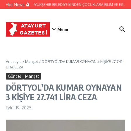
İçeriğe atla
Hot News
HATAY BÜYÜKŞEHİR BELEDİYESİ’NDEN ÇOCUKLARA BİLİM VE EĞLENCE
Menu
Anasayfa
/
Manşet
/
DÖRTYOL’DA KUMAR OYNAYAN 3 KİŞİYE 27.741
LİRA CEZA
Güncel
Manşet
DÖRTYOL’DA KUMAR OYNAYAN
3 KİŞİYE 27.741 LİRA CEZA
Eylül 19, 2025