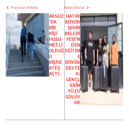
Previous Article
Next Article
ARSUZ
HATAY
’DA
BÜYÜK
BİR
ŞEHİR
KİŞİ
BELEDİ
HUSU
YESİ’N
METLİ
DEN
OLDUĞ
EĞİTİM
U
E
KİŞİYE
BÜYÜK
ATEŞ
DESTE
AÇTI
K:
GENÇL
ERİN
YÜZÜ
GÜLÜY
OR