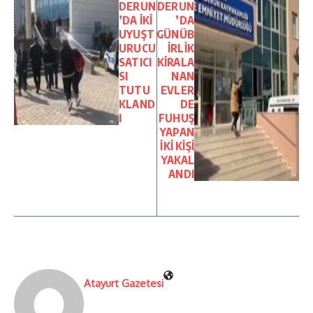
DERUN
DERUN
’DA İKİ
’DA
UYUŞT
GÜNÜB
URUCU
İRLİK
SATICI
KİRALA
SI
NAN
TUTU
EVLER
KLAND
DE
I
FUHUŞ
YAPAN
İKİ KİŞİ
YAKAL
ANDI
Atayurt Gazetesi