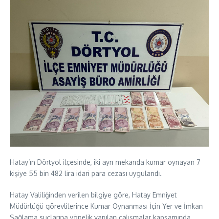
Hatay’ın Dörtyol ilçesinde, iki ayrı mekanda kumar oynayan 7
kişiye 55 bin 482 lira idari para cezası uygulandı.
Hatay Valiliğinden verilen bilgiye göre, Hatay Emniyet
Müdürlüğü görevlilerince Kumar Oynanması İçin Yer ve İmkan
Sağlama suçlarına yönelik yapılan çalışmalar kapsamında