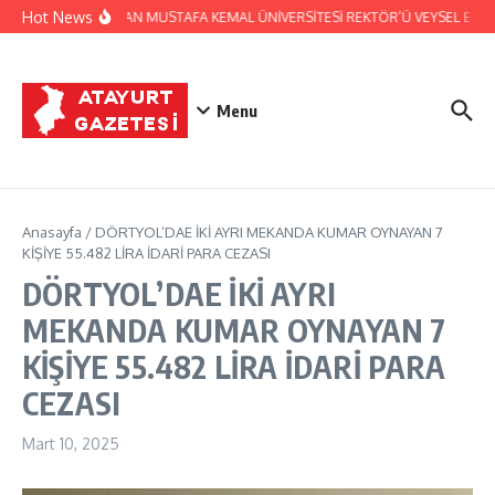
İçeriğe atla
Hot News
HATSO’DAN MUSTAFA KEMAL ÜNİVERSİTESİ REKTÖR’Ü VEYSEL EREN’
Menu
Anasayfa
/
DÖRTYOL’DAE İKİ AYRI MEKANDA KUMAR OYNAYAN 7
KİŞİYE 55.482 LİRA İDARİ PARA CEZASI
DÖRTYOL’DAE İKİ AYRI
MEKANDA KUMAR OYNAYAN 7
KİŞİYE 55.482 LİRA İDARİ PARA
CEZASI
Mart 10, 2025