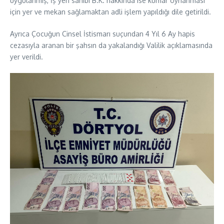
uygulanmış, İş yeri sahibi B.K. hakkında ise kumar oynanması
için yer ve mekan sağlamaktan adli işlem yapıldığı dile getirildi.
Ayrıca Çocuğun Cinsel İstismarı suçundan 4 Yıl 6 Ay hapis
cezasıyla aranan bir şahsın da yakalandığı Valilik açıklamasında
yer verildi.