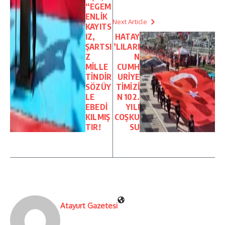
“EGEM
ENLİK
Next Article
KAYITS
IZ,
HATAY
ŞARTSI
’LILARI
Z
N
MİLLE
CUMH
TİNDİR
URİYE
SÖZÜY
TİMİZİ
LE
N 102.
EBEDİ
YILI
KILMIŞ
COŞKU
TIR!
SU
Atayurt Gazetesi