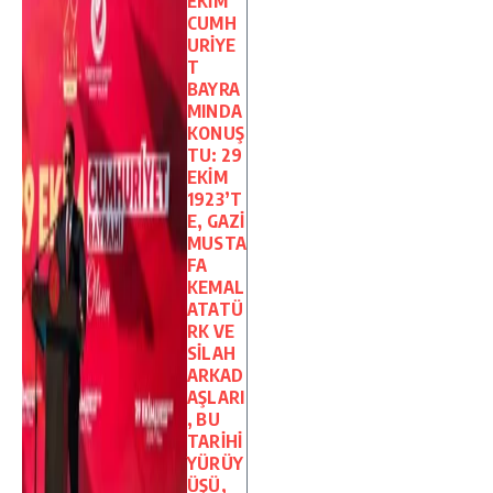
EKİM
CUMH
URİYE
T
BAYRA
MINDA
KONUŞ
TU: 29
EKİM
1923’T
E, GAZİ
MUSTA
FA
KEMAL
ATATÜ
RK VE
SİLAH
ARKAD
AŞLARI
, BU
TARİHİ
YÜRÜY
ÜŞÜ,