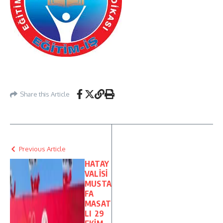
Share this Article
Previous Article
HATAY
VALİSİ
MUSTA
FA
MASAT
LI 29