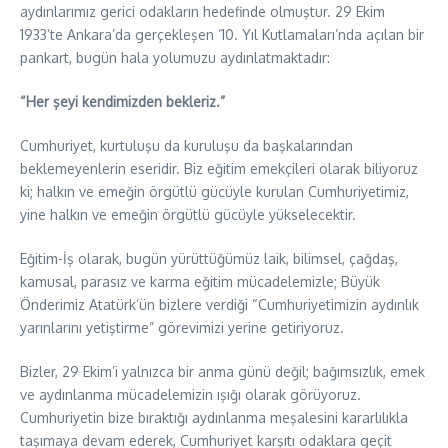
aydınlarımız gerici odakların hedefinde olmuştur. 29 Ekim
1933’te Ankara’da gerçekleşen ‘10. Yıl Kutlamaları’nda açılan bir
pankart, bugün hala yolumuzu aydınlatmaktadır:
“Her şeyi kendimizden bekleriz.”
Cumhuriyet, kurtuluşu da kuruluşu da başkalarından
beklemeyenlerin eseridir. Biz eğitim emekçileri olarak biliyoruz
ki; halkın ve emeğin örgütlü gücüyle kurulan Cumhuriyetimiz,
yine halkın ve emeğin örgütlü gücüyle yükselecektir.
Eğitim-İş olarak, bugün yürüttüğümüz laik, bilimsel, çağdaş,
kamusal, parasız ve karma eğitim mücadelemizle; Büyük
Önderimiz Atatürk’ün bizlere verdiği “Cumhuriyetimizin aydınlık
yarınlarını yetiştirme” görevimizi yerine getiriyoruz.
Bizler, 29 Ekim’i yalnızca bir anma günü değil; bağımsızlık, emek
ve aydınlanma mücadelemizin ışığı olarak görüyoruz.
Cumhuriyetin bize bıraktığı aydınlanma meşalesini kararlılıkla
taşımaya devam ederek, Cumhuriyet karşıtı odaklara geçit