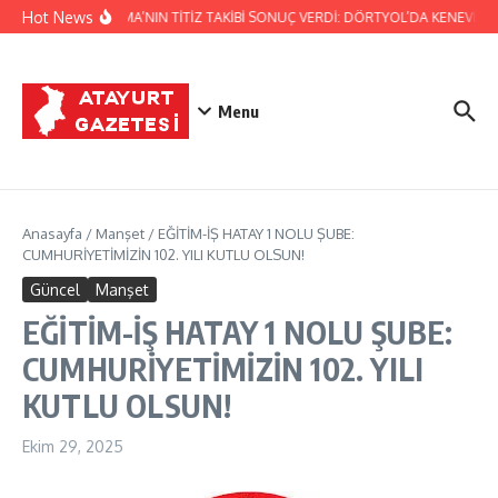
İçeriğe atla
Hot News
JANDARMA’NIN TİTİZ TAKİBİ SONUÇ VERDİ: DÖRTYOL’DA KENEVİR ÜR
Menu
Anasayfa
/
Manşet
/
EĞİTİM-İŞ HATAY 1 NOLU ŞUBE:
CUMHURİYETİMİZİN 102. YILI KUTLU OLSUN!
Güncel
Manşet
EĞİTİM-İŞ HATAY 1 NOLU ŞUBE:
CUMHURİYETİMİZİN 102. YILI
KUTLU OLSUN!
Ekim 29, 2025