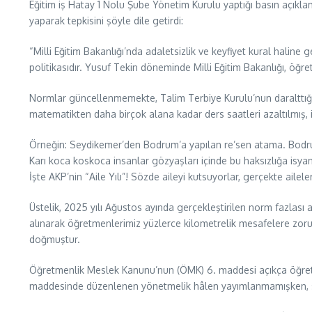
Eğitim iş Hatay 1 Nolu Şube Yönetim Kurulu yaptığı basın açık
yaparak tepkisini şöyle dile getirdi:
“Milli Eğitim Bakanlığı’nda adaletsizlik ve keyfiyet kural haline
politikasıdır. Yusuf Tekin döneminde Milli Eğitim Bakanlığı, ö
Normlar güncellenmemekte, Talim Terbiye Kurulu’nun daralttığı a
matematikten daha birçok alana kadar ders saatleri azaltılmış,
Örneğin: Seydikemer’den Bodrum’a yapılan re’sen atama. Bodrum
Karı koca koskoca insanlar gözyaşları içinde bu haksızlığa isy
İşte AKP’nin “Aile Yılı”! Sözde aileyi kutsuyorlar, gerçekte aileler
Üstelik, 2025 yılı Ağustos ayında gerçekleştirilen norm fazlası 
alınarak öğretmenlerimiz yüzlerce kilometrelik mesafelere zor
doğmuştur.
Öğretmenlik Meslek Kanunu’nun (ÖMK) 6. maddesi açıkça öğretme
maddesinde düzenlenen yönetmelik hâlen yayımlanmamışken, sö