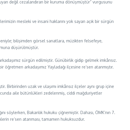
oruyan değil cezalandıran bir kuruma dönüşmüştür” vurgusunu
lerimizin mesleki ve insani haklarını yok sayan açık bir sürgün
eniyle; bilişimden görsel sanatlara, müzikten felsefeye,
rumuna düşürülmüştür.
adaşımız sürgün edilmiştir. Günübirlik gidip gelmek imkânsız.
ir öğretmen arkadaşımız Yayladağı ilçesine re’sen atanmıştır.
r. Birbirinden uzak ve ulaşımı imkânsız ilçeler aynı grup içine
unda aile bütünlükleri zedelenmiş, ciddi mağduriyetler
ı söylerken, Bakanlık hukuku çiğnemiştir. Dahası, ÖMK’nın 7.
lerin re’sen atanması, tamamen hukuksuzdur.