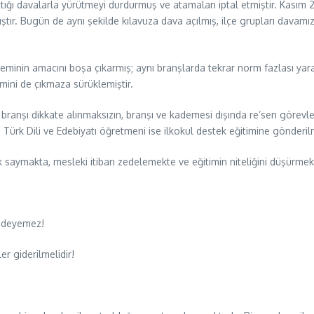
tığı davalarla yürütmeyi durdurmuş ve atamaları iptal etmiştir. Kasım 
ır. Bugün de aynı şekilde kılavuza dava açılmış, ilçe grupları davamı
minin amacını boşa çıkarmış; aynı branşlarda tekrar norm fazlası yara
emini de çıkmaza sürüklemiştir.
ranşı dikkate alınmaksızın, branşı ve kademesi dışında re’sen görevlend
e Türk Dili ve Edebiyatı öğretmeni ise ilkokul destek eğitimine gönderilm
saymakta, mesleki itibarı zedelemekte ve eğitimin niteliğini düşürmekt
 ödeyemez!
r giderilmelidir!