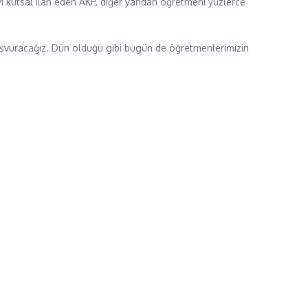
eyi kutsal ilan eden AKP, diğer yandan öğretmeni yüzlerce
a başvuracağız. Dün olduğu gibi bugün de öğretmenlerimizin