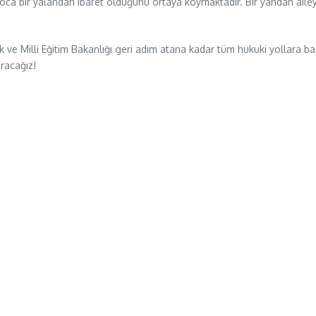
nin koca bir yalandan ibaret olduğunu ortaya koymaktadır. Bir yandan ail
ttık ve Milli Eğitim Bakanlığı geri adım atana kadar tüm hukuki yollar
racağız!