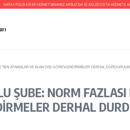
AY POLİS EVİ EK HİZMET BİNAMIZ ARSUZ’DA 10 AĞUSTOS’TA HİZMETE AÇILIYO
arı
I RE’SEN ATAMALAR VE ALAN DIŞI GÖREVLENDİRMELER DERHAL DURDURULMA
OLU ŞUBE: NORM FAZLAS
DİRMELER DERHAL DURD