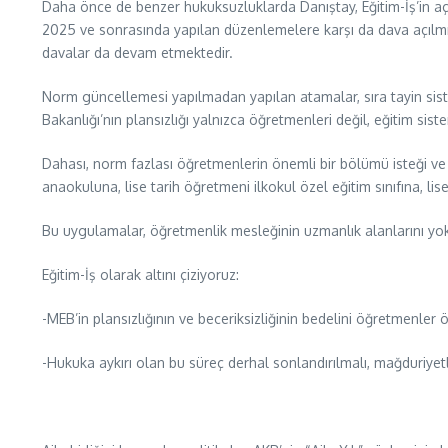
Daha önce de benzer hukuksuzluklarda Danıştay, Eğitim-İş’in aç
2025 ve sonrasında yapılan düzenlemelere karşı da dava açılmışt
davalar da devam etmektedir.
Norm güncellemesi yapılmadan yapılan atamalar, sıra tayin siste
Bakanlığı’nın plansızlığı yalnızca öğretmenleri değil, eğitim sist
Dahası, norm fazlası öğretmenlerin önemli bir bölümü isteği ve b
anaokuluna, lise tarih öğretmeni ilkokul özel eğitim sınıfına, lis
Bu uygulamalar, öğretmenlik mesleğinin uzmanlık alanlarını yok 
Eğitim-İş olarak altını çiziyoruz:
-MEB’in plansızlığının ve beceriksizliğinin bedelini öğretmenler
-Hukuka aykırı olan bu süreç derhal sonlandırılmalı, mağduriyetle