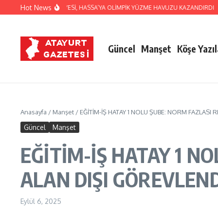
İçeriğe atla
Hot News
YÜKŞEHİR BELEDİYESİ, HASSA’YA OLİMPİK YÜZME HAVUZU KAZANDIRDI
HAT
Güncel
Manşet
Köşe Yazıl
Anasayfa
/
Manşet
/
EĞİTİM-İŞ HATAY 1 NOLU ŞUBE: NORM FAZLAS
Güncel
Manşet
EĞİTİM-İŞ HATAY 1 N
ALAN DIŞI GÖREVLEN
Eylül 6, 2025