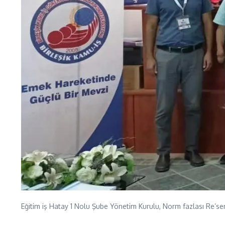
Eğitim iş Hatay 1 Nolu Şube Yönetim Kurulu, Norm fazlası Re’sen