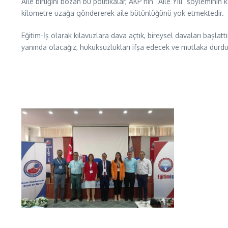
Aile birliğini bozan bu politikalar, AKP’nin “Aile Yılı” söylemi
kilometre uzağa göndererek aile bütünlüğünü yok etmektedir.
Eğitim-İş olarak kılavuzlara dava açtık, bireysel davaları başla
yanında olacağız, hukuksuzlukları ifşa edecek ve mutlaka durdu