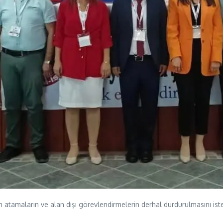
 atamaların ve alan dışı görevlendirmelerin derhal durdurulmasını iste