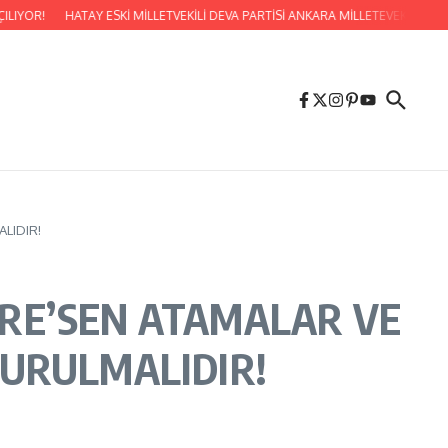
R!
HATAY ESKİ MİLLETVEKİLİ DEVA PARTİSİ ANKARA MİLLETEVEKİLİ SADAU
LIDIR!
I RE’SEN ATAMALAR VE
URULMALIDIR!