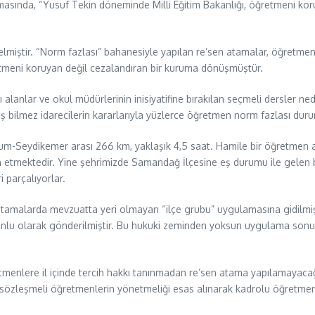
lamasında, “Yusuf Tekin döneminde Milli Eğitim Bakanlığı, öğretmeni k
 gelmiştir. “Norm fazlası” bahanesiyle yapılan re’sen atamalar, öğretmen
ğretmeni koruyan değil cezalandıran bir kuruma dönüşmüştür.
lanlar ve okul müdürlerinin inisiyatifine bırakılan seçmeli dersler ned
 iş bilmez idarecilerin kararlarıyla yüzlerce öğretmen norm fazlası du
-Seydikemer arası 266 km, yaklaşık 4,5 saat. Hamile bir öğretmen ark
an etmektedir. Yine şehrimizde Samandağ İlçesine eş durumu ile gelen b
i parçalıyorlar.
atamalarda mevzuatta yeri olmayan “ilçe grubu” uygulamasına gidilmişti
unlu olarak gönderilmiştir. Bu hukuki zeminden yoksun uygulama sonuc
nlere il içinde tercih hakkı tanınmadan re’sen atama yapılamayacağın
zleşmeli öğretmenlerin yönetmeliği esas alınarak kadrolu öğretmen