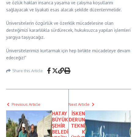
ve özlük hakları insanca yaşama ve çalışma koşullarını
sağlayacak ve liyakati esas alacak şekilde düzenlenmelidir.
Üniversitelerin özgürlük ve özerklik mücadelesine olan
desteğimizi kararlılıkla sürdürecek, hukuksuzca yapılan işlemleri
yargıya taşıyacağız.
Üniversitelerimizi kurtarmak için hep birlikte mücadeleye devam
edeceğiz!”
Share this Article
Previous Article
Next Article
HATAY
İSKEN
BÜYÜK
DERUN
ŞEHİR
TEKNİ
BELEDİ
K