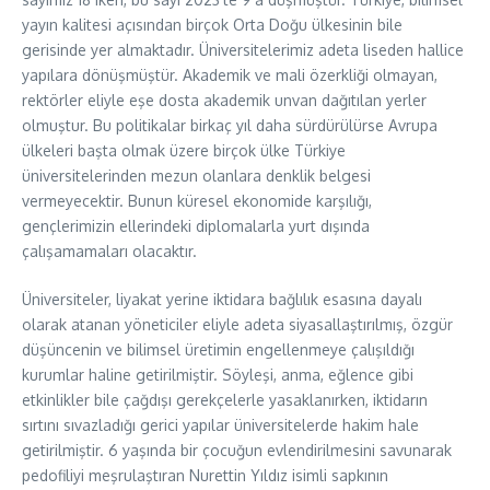
yayın kalitesi açısından birçok Orta Doğu ülkesinin bile
gerisinde yer almaktadır. Üniversitelerimiz adeta liseden hallice
yapılara dönüşmüştür. Akademik ve mali özerkliği olmayan,
rektörler eliyle eşe dosta akademik unvan dağıtılan yerler
olmuştur. Bu politikalar birkaç yıl daha sürdürülürse Avrupa
ülkeleri başta olmak üzere birçok ülke Türkiye
üniversitelerinden mezun olanlara denklik belgesi
vermeyecektir. Bunun küresel ekonomide karşılığı,
gençlerimizin ellerindeki diplomalarla yurt dışında
çalışamamaları olacaktır.
Üniversiteler, liyakat yerine iktidara bağlılık esasına dayalı
olarak atanan yöneticiler eliyle adeta siyasallaştırılmış, özgür
düşüncenin ve bilimsel üretimin engellenmeye çalışıldığı
kurumlar haline getirilmiştir. Söyleşi, anma, eğlence gibi
etkinlikler bile çağdışı gerekçelerle yasaklanırken, iktidarın
sırtını sıvazladığı gerici yapılar üniversitelerde hakim hale
getirilmiştir. 6 yaşında bir çocuğun evlendirilmesini savunarak
pedofiliyi meşrulaştıran Nurettin Yıldız isimli sapkının