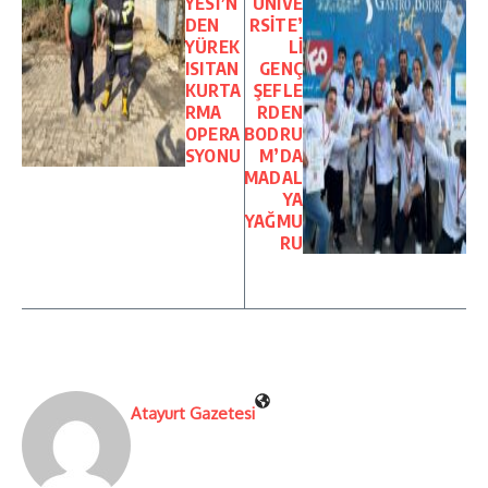
YESİ’N
ÜNİVE
DEN
RSİTE’
YÜREK
Lİ
ISITAN
GENÇ
KURTA
ŞEFLE
RMA
RDEN
OPERA
BODRU
SYONU
M’DA
MADAL
YA
YAĞMU
RU
Atayurt Gazetesi