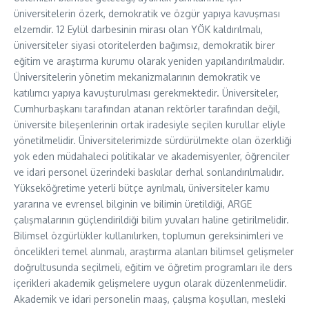
üniversitelerin özerk, demokratik ve özgür yapıya kavuşması
elzemdir. 12 Eylül darbesinin mirası olan YÖK kaldırılmalı,
üniversiteler siyasi otoritelerden bağımsız, demokratik birer
eğitim ve araştırma kurumu olarak yeniden yapılandırılmalıdır.
Üniversitelerin yönetim mekanizmalarının demokratik ve
katılımcı yapıya kavuşturulması gerekmektedir. Üniversiteler,
Cumhurbaşkanı tarafından atanan rektörler tarafından değil,
üniversite bileşenlerinin ortak iradesiyle seçilen kurullar eliyle
yönetilmelidir. Üniversitelerimizde sürdürülmekte olan özerkliği
yok eden müdahaleci politikalar ve akademisyenler, öğrenciler
ve idari personel üzerindeki baskılar derhal sonlandırılmalıdır.
Yükseköğretime yeterli bütçe ayrılmalı, üniversiteler kamu
yararına ve evrensel bilginin ve bilimin üretildiği, ARGE
çalışmalarının güçlendirildiği bilim yuvaları haline getirilmelidir.
Bilimsel özgürlükler kullanılırken, toplumun gereksinimleri ve
öncelikleri temel alınmalı, araştırma alanları bilimsel gelişmeler
doğrultusunda seçilmeli, eğitim ve öğretim programları ile ders
içerikleri akademik gelişmelere uygun olarak düzenlenmelidir.
Akademik ve idari personelin maaş, çalışma koşulları, mesleki