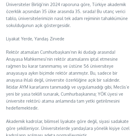
Üniversiteler Birliği’nin 2024 raporuna göre, Türkiye akademik
özerklik açısından 35 ülke arasında 35. sırada! Bu utanç verici
tablo, üniversitelerimizin nasıl tek adam rejiminin tahakkümüne
sokulduğunun açık göstergesidir.
Liyakat Yerde, Yandaş Zirvede
Rektör atamaları Cumhurbaşkanı’nın iki dudağı arasında!
Anayasa Mahkemesi’nin rektör atamalarını iptal etmesine
rağmen bu karar tanınmamış ve üstüne 56 üniversiteye
anayasaya aykırı biçimde rektör atanmıştır. Bu, sadece bir
anayasa ihlali değil, üniversite özerkliğine açık bir saldırıdır.
İktidar AYM kararlarını tanımadığı ve uygulamadığı gibi, Meclis’e
yeni bir yasa teklifi sunarak, Cumhurbaşkanına; YÖK üyesi ve
üniversite rektörü atama anlamında tam yetki getirilmesini
hedeflemektedir.
Akademik kadrolar, bilimsel liyakate göre değil, siyasi sadakate
göre şekilleniyor. Üniversitelerde yandaşlara yönelik kişiye özel
kadroların açılması adeta normalleşmiştir.