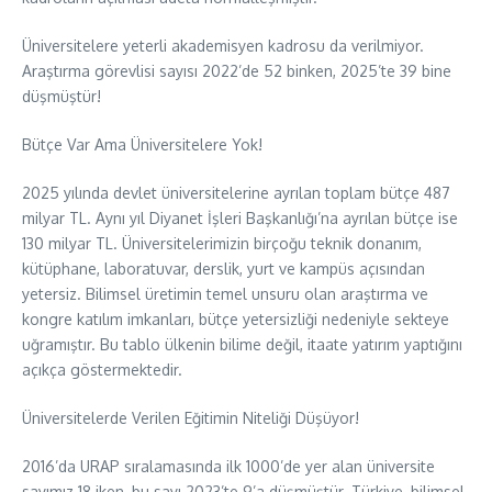
Üniversitelere yeterli akademisyen kadrosu da verilmiyor.
Araştırma görevlisi sayısı 2022’de 52 binken, 2025’te 39 bine
düşmüştür!
Bütçe Var Ama Üniversitelere Yok!
2025 yılında devlet üniversitelerine ayrılan toplam bütçe 487
milyar TL. Aynı yıl Diyanet İşleri Başkanlığı’na ayrılan bütçe ise
130 milyar TL. Üniversitelerimizin birçoğu teknik donanım,
kütüphane, laboratuvar, derslik, yurt ve kampüs açısından
yetersiz. Bilimsel üretimin temel unsuru olan araştırma ve
kongre katılım imkanları, bütçe yetersizliği nedeniyle sekteye
uğramıştır. Bu tablo ülkenin bilime değil, itaate yatırım yaptığını
açıkça göstermektedir.
Üniversitelerde Verilen Eğitimin Niteliği Düşüyor!
2016’da URAP sıralamasında ilk 1000’de yer alan üniversite
sayımız 18 iken, bu sayı 2023’te 9’a düşmüştür. Türkiye, bilimsel