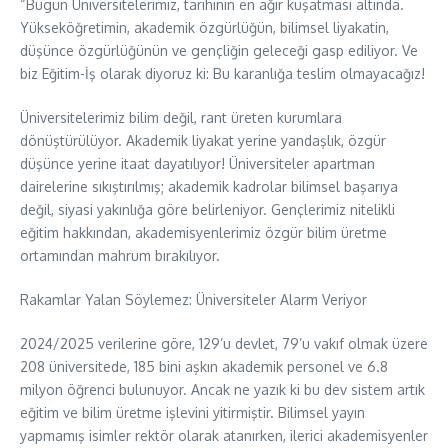
“Bugün Üniversitelerimiz, tarihinin en ağır kuşatması altında.
Yükseköğretimin, akademik özgürlüğün, bilimsel liyakatin,
düşünce özgürlüğünün ve gençliğin geleceği gasp ediliyor. Ve
biz Eğitim-İş olarak diyoruz ki: Bu karanlığa teslim olmayacağız!
Üniversitelerimiz bilim değil, rant üreten kurumlara
dönüştürülüyor. Akademik liyakat yerine yandaşlık, özgür
düşünce yerine itaat dayatılıyor! Üniversiteler apartman
dairelerine sıkıştırılmış; akademik kadrolar bilimsel başarıya
değil, siyasi yakınlığa göre belirleniyor. Gençlerimiz nitelikli
eğitim hakkından, akademisyenlerimiz özgür bilim üretme
ortamından mahrum bırakılıyor.
Rakamlar Yalan Söylemez: Üniversiteler Alarm Veriyor
2024/2025 verilerine göre, 129’u devlet, 79’u vakıf olmak üzere
208 üniversitede, 185 bini aşkın akademik personel ve 6.8
milyon öğrenci bulunuyor. Ancak ne yazık ki bu dev sistem artık
eğitim ve bilim üretme işlevini yitirmiştir. Bilimsel yayın
yapmamış isimler rektör olarak atanırken, ilerici akademisyenler