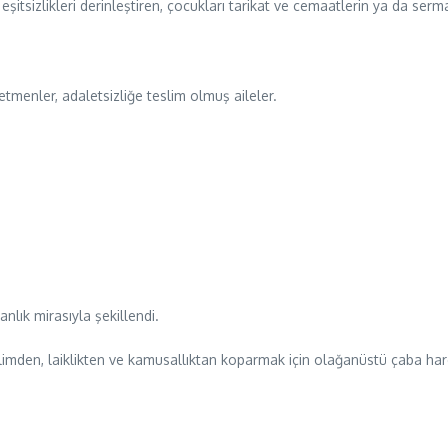
eşitsizlikleri derinleştiren, çocukları tarikat ve cemaatlerin ya da ser
enler, adaletsizliğe teslim olmuş aileler.
anlık mirasıyla şekillendi.
bilimden, laiklikten ve kamusallıktan koparmak için olağanüstü çaba har