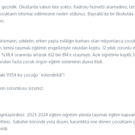
 yılı geçirdik. Okullarda sabun bile yoktu. Kadrolu hizmetli atamadınız, 
ukların istismar edilmesine neden oldunuz. Bayraklı’da bir ilkokulda 8
ız.
ismarın, şiddetin, erken yaşta evliliğin kurbanı olan milyonlarca çocuk
 kimisi taşımalı eğitimin engelleriyle okuldan koptu. 12 yıllık zorunl
%38,4 oranında artarak 612 bin 814’e ulaşmıştı. Açık öğretime kayıtlı 
ondan fazla çocuk örgün eğitim sisteminin dışına itildi.
daki 9354 kız çocuğu “evlendirildi”!
ların sorumlusu sizsiniz!
ne yaygınlaştırdınız. 2023-2024 eğitim-öğretim yılında taşımalı eğitim k
ettiniz. Sabahın köründe yola düşen, karanlıkta eve dönen çocukların yor
eldi.