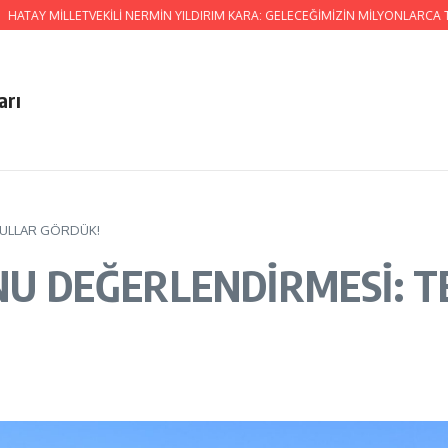
MİLLETVEKİLİ NERMİN YILDIRIM KARA: GELECEĞİMİZİN MİLYONLARCA TON
arı
OKULLAR GÖRDÜK!
ONU DEĞERLENDİRMESİ: 