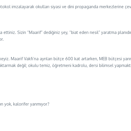
kol imzalayarak okulları siyasi ve dini propaganda merkezlerine çevird
a ettiniz. Sizin “Maarif” dediğiniz şey, “biat eden nesil” yaratma planıdı
or.
iz. Maarif Vakfı’na ayrılan bütçe 600 kat artarken, MEB bütçesi yarım
armak değil; okulu temiz, öğretmeni kadrolu, dersi bilimsel yapmaktır
un yok, kalorifer yanmıyor?