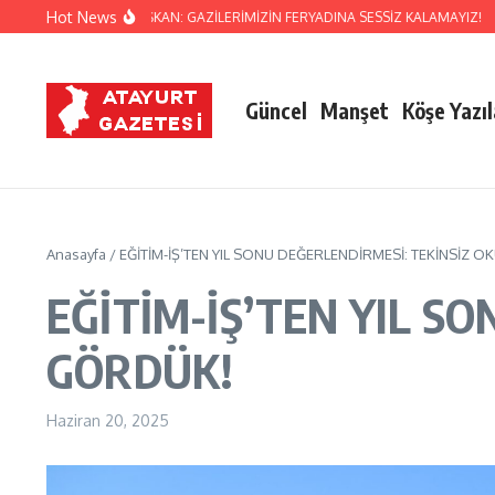
İçeriğe atla
Hot News
ECMETTİN ÇALIŞKAN: GAZİLERİMİZİN FERYADINA SESSİZ KALAMAYIZ!
HATAY 
Güncel
Manşet
Köşe Yazıl
Anasayfa
/
EĞİTİM-İŞ’TEN YIL SONU DEĞERLENDİRMESİ: TEKİNSİZ 
EĞİTİM-İŞ’TEN YIL S
GÖRDÜK!
Haziran 20, 2025