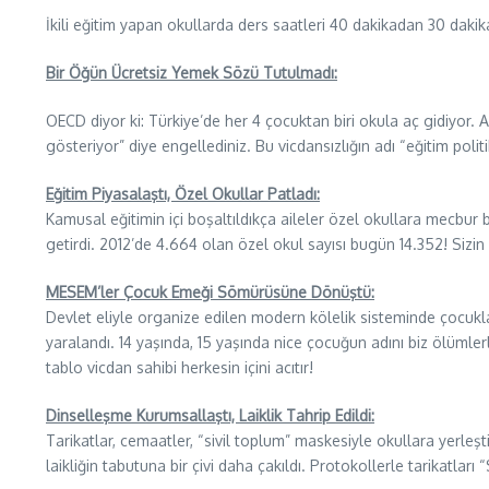
İkili eğitim yapan okullarda ders saatleri 40 dakikadan 30 dakika
Bir Öğün Ücretsiz Yemek Sözü Tutulmadı:
OECD diyor ki: Türkiye’de her 4 çocuktan biri okula aç gidiyor.
gösteriyor” diye engellediniz. Bu vicdansızlığın adı “eğitim polit
Eğitim Piyasalaştı, Özel Okullar Patladı:
Kamusal eğitimin içi boşaltıldıkça aileler özel okullara mecbur bı
getirdi. 2012’de 4.664 olan özel okul sayısı bugün 14.352! Sizi
MESEM’ler Çocuk Emeği Sömürüsüne Dönüştü:
Devlet eliyle organize edilen modern kölelik sisteminde çocukla
yaralandı. 14 yaşında, 15 yaşında nice çocuğun adını biz ölümle
tablo vicdan sahibi herkesin içini acıtır!
Dinselleşme Kurumsallaştı, Laiklik Tahrip Edildi:
Tarikatlar, cemaatler, “sivil toplum” maskesiyle okullara yerleşti
laikliğin tabutuna bir çivi daha çakıldı. Protokollerle tarikatları “