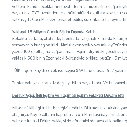
Velilerin kendi çocuklarının tuvaletlerini temizlediği bir eğitim
dayattınız. TYP üzerinden eski hükümlüleri okullara soktunuz çoc
halkasıydı. Çocuklar size emanet edildi, siz onları tehlikeye attın
Yaklaşık 1,5 Milyon Çocuk Eğitim Dışında Kaldı:
Sokakta, tarlada, atölyede, fabrikada çalışmak zorunda kalan; ist
sermayenin kucağına itildi. Kimisi ekonomik yoksunluk yüzünden,
yüzde 100 okullaşma sağlanamadı. Eğitim dışındaki çocuk sayısı 
yaklaşık 500 binin üzerindeki öğrenciyle birlikte, bugün 1,5 mily
TÜİK’e göre kayıtlı çocuk işçi sayısı 869 bine ulaştı. 16-17 yaşın
Bunlar yalnızca istatistik değil, yitirilen hayatlardır. Ve bu kayıp
Derslik Açığı, İkili Eğitim ve Taşımalı Eğitim Felaketi Devam Etti:
Yıllardır “ikili eğitimi bitireceğiz” dediniz. Bitirmediniz! Aksi
ulaşmıştı. Köy okullarını kapattınız, çocukları taşımaya mecbur 
hale getirdiniz! Eğitim hakkı, sizin döneminizde ayrıcalık haline g