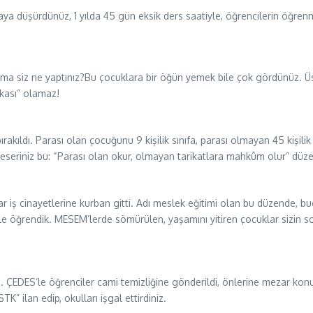
ya düşürdünüz, 1 yılda 45 gün eksik ders saatiyle, öğrencilerin öğrenme 
 Ama siz ne yaptınız?Bu çocuklara bir öğün yemek bile çok gördünüz. Üs
ikası” olamaz!
rakıldı. Parası olan çocuğunu 9 kişilik sınıfa, parası olmayan 45 kişilik 
n eseriniz bu: “Parası olan okur, olmayan tarikatlara mahkûm olur” düze
r iş cinayetlerine kurban gitti. Adı meslek eğitimi olan bu düzende, b
rle öğrendik. MESEM’lerde sömürülen, yaşamını yitiren çocuklar sizin s
. ÇEDES’le öğrenciler cami temizliğine gönderildi, önlerine mezar konuldu
STK” ilan edip, okulları işgal ettirdiniz.