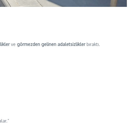
likler
ve
görmezden gelinen adaletsizlikler
bıraktı.
lar.”