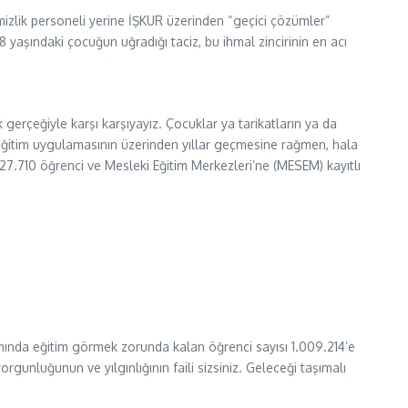
temizlik personeli yerine İŞKUR üzerinden “geçici çözümler”
 yaşındaki çocuğun uğradığı taciz, bu ihmal zincirinin en acı
 gerçeğiyle karşı karşıyayız. Çocuklar ya tarikatların ya da
u eğitim uygulamasının üzerinden yıllar geçmesine rağmen, hala
327.710 öğrenci ve Mesleki Eğitim Merkezleri’ne (MESEM) kayıtlı
apsamında eğitim görmek zorunda kalan öğrenci sayısı 1.009.214’e
gunluğunun ve yılgınlığının faili sizsiniz. Geleceği taşımalı