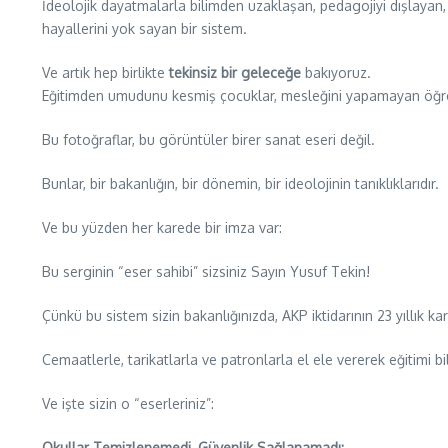
İdeolojik dayatmalarla bilimden uzaklaşan, pedagojiyi dışlayan, 
hayallerini yok sayan bir sistem.
Ve artık hep birlikte
tekinsiz bir geleceğe
bakıyoruz.
Eğitimden umudunu kesmiş çocuklar, mesleğini yapamayan öğretm
Bu fotoğraflar, bu görüntüler birer sanat eseri değil.
Bunlar, bir bakanlığın, bir dönemin, bir ideolojinin tanıklıklarıdır.
Ve bu yüzden her karede bir imza var:
Bu serginin “eser sahibi” sizsiniz Sayın Yusuf Tekin!
Çünkü bu sistem sizin bakanlığınızda, AKP iktidarının 23 yıllık kar
Cemaatlerle, tarikatlarla ve patronlarla el ele vererek eğitimi 
Ve işte sizin o “eserleriniz”:
Okullar Temizlenemedi, Güvenlik Sağlanamadı: