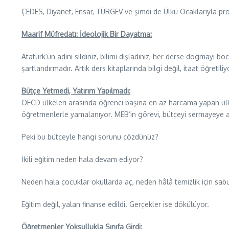
ÇEDES, Diyanet, Ensar, TÜRGEV ve şimdi de Ülkü Ocaklarıyla proto
Maarif Müfredatı: İdeolojik Bir Dayatma:
Atatürk’ün adını sildiniz, bilimi dışladınız, her derse dogmayı boc
şartlandırmadır. Artık ders kitaplarında bilgi değil, itaat öğretiliy
Bütçe Yetmedi, Yatırım Yapılmadı:
OECD ülkeleri arasında öğrenci başına en az harcama yapan ülkey
öğretmenlerle yamalanıyor. MEB’in görevi, bütçeyi sermayeye akt
Peki bu bütçeyle hangi sorunu çözdünüz?
İkili eğitim neden hala devam ediyor?
Neden hala çocuklar okullarda aç, neden hâlâ temizlik için sab
Eğitim değil, yalan finanse edildi. Gerçekler ise dökülüyor.
Öğretmenler Yoksullukla Sınıfa Girdi: