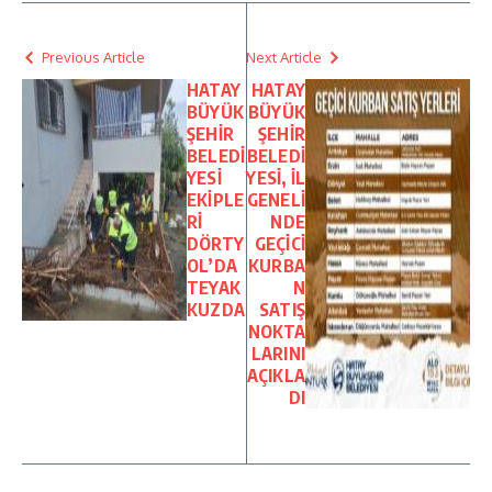
Previous Article
Next Article
HATAY
HATAY
BÜYÜK
BÜYÜK
ŞEHİR
ŞEHİR
BELEDİ
BELEDİ
YESİ
YESİ, İL
EKİPLE
GENELİ
Rİ
NDE
DÖRTY
GEÇİCİ
OL’DA
KURBA
TEYAK
N
KUZDA
SATIŞ
NOKTA
LARINI
AÇIKLA
DI