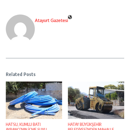
Atayurt Gazetesi
Related Posts
HATSU, KUMLU BATI
HATAY BÜYÜKŞEHİR
AYRANCI’NIN İÇME SUYU
BELEDİYESİ’NDEN MAHALLE