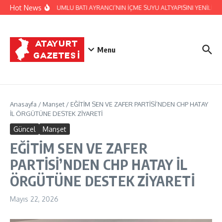
İçeriğe atla
Hot News
HATSU, KUMLU BATI AYRANCI’NIN İÇME SUYU ALTYAPISINI YENİLİYO
Menu
Anasayfa
/
Manşet
/
EĞİTİM SEN VE ZAFER PARTİSİ’NDEN CHP HATAY
İL ÖRGÜTÜNE DESTEK ZİYARETİ
Güncel
Manşet
EĞİTİM SEN VE ZAFER
PARTİSİ’NDEN CHP HATAY İL
ÖRGÜTÜNE DESTEK ZİYARETİ
Mayıs 22, 2026