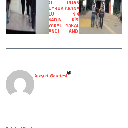
CI
RDAN
UYRUK
ARANA
LU
N 4
KADIN
KİŞİ
YAKAL
YAKAL
ANDI
ANDI
Atayurt Gazetesi