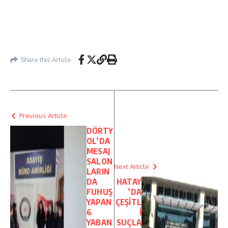
Share this Article
Previous Article
DÖRTY
OL’DA
MESAJ
SALON
Next Article
LARIN
DA
HATAY
FUHUŞ
’DA
YAPAN
ÇEŞİTL
6
İ
YABAN
SUÇLA