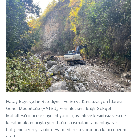
Hatay Büyükşehir Belediyesi ve Su ve Kanalizasyon İdaresi
Genel Müdürlüğü (HATSU), Erzin ilçesine bağlı Gökgöl
Mahallesi’nin içme suyu ihtiyacını güvenli ve kesintisiz şekilde
karşılamak amacıyla yürüttüğü çalışmaları tamamlayarak
bölgenin uzun yıllardır devam eden su sorununa kalıcı çözüm
üretti.