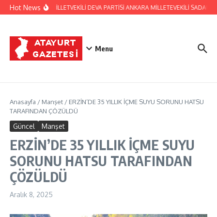
İçeriğe atla
Hot News
HATAY ESKİ MİLLETVEKİLİ DEVA PARTİSİ ANKARA MİLLETEVEKİLİ SADAU
Menu
Anasayfa
/
Manşet
/
ERZİN’DE 35 YILLIK İÇME SUYU SORUNU HATSU
TARAFINDAN ÇÖZÜLDÜ
Güncel
Manşet
ERZİN’DE 35 YILLIK İÇME SUYU
SORUNU HATSU TARAFINDAN
ÇÖZÜLDÜ
Aralık 8, 2025