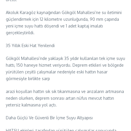
Akoluk Karagöz kaynağından Gökgöl Mahallesi’ne su iletimini
güçlendirmek için 12 kilometre uzunluğunda, 90 mm çapında
yeni içme suyu hattı döşendi ve 1 adet kaptaj imalatı
gerçekleştirildi.
35 Yıllık Eski Hat Yenilendi
Gökgöl Mahallesi’nde yaklaşık 35 yıldır kullanılan tek içme suyu
hattı, 150 haneye hizmet veriyordu. Deprem etkileri ve bölgede
yürütülen çeşitli çalışmalar nedeniyle eski hattın hasar
görmesiyle birlikte sarp
arazi koşulları hattın sık sık tıkanmasına ve arızaların artmasına
neden olurken, deprem sonrası artan nüfus mevcut hattın
yetersiz kalmasına yol açtı.
Daha Güçlü Ve Güvenli Bir İçme Suyu Altyapısı
HATSU ekipleri, tarafından yürütülen çalışmalar sonucunda