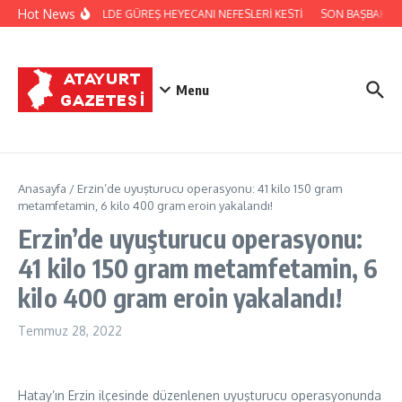
İçeriğe atla
Hot News
FESTİVALDE GÜREŞ HEYECANI NEFESLERİ KESTİ
SON BAŞBAKAN 
Menu
Anasayfa
/
Erzin’de uyuşturucu operasyonu: 41 kilo 150 gram
metamfetamin, 6 kilo 400 gram eroin yakalandı!
Erzin’de uyuşturucu operasyonu:
41 kilo 150 gram metamfetamin, 6
kilo 400 gram eroin yakalandı!
Temmuz 28, 2022
Hatay’ın Erzin ilçesinde düzenlenen uyuşturucu operasyonunda