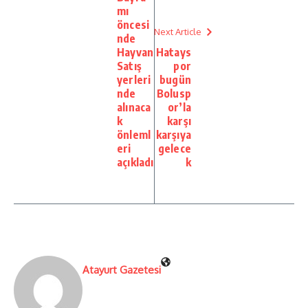
mı
öncesi
Next Article
nde
Hayvan
Hatays
Satış
por
yerleri
bugün
nde
Bolusp
alınaca
or’la
k
karşı
önleml
karşıya
eri
gelece
açıkladı
k
Atayurt Gazetesi