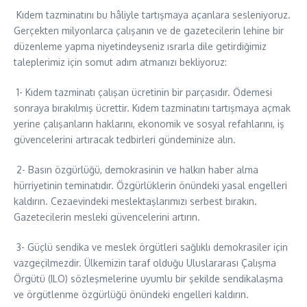
Kıdem tazminatını bu hâliyle tartışmaya açanlara sesleniyoruz.
Gerçekten milyonlarca çalışanın ve de gazetecilerin lehine bir
düzenleme yapma niyetindeyseniz ısrarla dile getirdiğimiz
taleplerimiz için somut adım atmanızı bekliyoruz:
1- Kıdem tazminatı çalışan ücretinin bir parçasıdır. Ödemesi
sonraya bırakılmış ücrettir. Kıdem tazminatını tartışmaya açmak
yerine çalışanların haklarını, ekonomik ve sosyal refahlarını, iş
güvencelerini artıracak tedbirleri gündeminize alın.
2- Basın özgürlüğü, demokrasinin ve halkın haber alma
hürriyetinin teminatıdır. Özgürlüklerin önündeki yasal engelleri
kaldırın. Cezaevindeki meslektaşlarımızı serbest bırakın.
Gazetecilerin mesleki güvencelerini artırın.
3- Güçlü sendika ve meslek örgütleri sağlıklı demokrasiler için
vazgeçilmezdir. Ülkemizin taraf olduğu Uluslararası Çalışma
Örgütü (ILO) sözleşmelerine uyumlu bir şekilde sendikalaşma
ve örgütlenme özgürlüğü önündeki engelleri kaldırın.