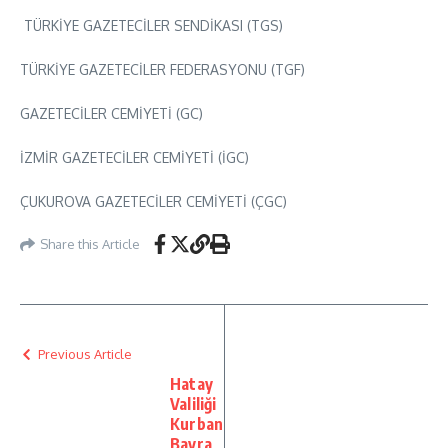
TÜRKİYE GAZETECİLER SENDİKASI (TGS)
TÜRKİYE GAZETECİLER FEDERASYONU (TGF)
GAZETECİLER CEMİYETİ (GC)
İZMİR GAZETECİLER CEMİYETİ (İGC)
ÇUKUROVA GAZETECİLER CEMİYETİ (ÇGC)
Share this Article
Previous Article
Hatay
Valiliği
Kurban
Bayra