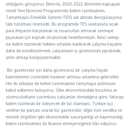
olduğunu görüyoruz: Birincisi, 2020-2022 dönemini kapsayan
resmî Yeni Ekonomi Programı’nda kıdem tazminatının,
Tamamlayıcı Emeklilik Sistemi (TES) adı altında deregülasyona
tabi tutulması önerisidir. Bu programda TES vasıtasıyla sıcak
para ihtiyacını karşılamak ve tasarrufları artırarak sermaye
piyasaları için kaynak oluşturmak hedeflenmiştir. İkinci sebep
ise kıdem tazminatı hakkını ortadan kaldırarak çalışma hayatını
daha da esnekleştirmek, çalışanların iş güvencesini yıpratmak,
işten atmayı kolaylaştırmaktır.
Biz gazeteciler için daha güvencesiz bir çalışma hayatı
kalemlerimiz üzerindeki baskının artması anlamına gelecektir.
Her iki sebeple de kıdem tazminatının tartışmaya açılmasını
kabul edilemez buluyoruz. Ülke ekonomisindeki bozulma ve
olumsuzlukların sorumlusu çalışanlar olmadığına göre, faturayı
kıdem tazminatı ile ödeyecek de biz olamayız. Türkiye işçi
sınıfının bir parçası olarak biz gazeteciler; diğer tüm sendika ve
meslek örgütleri gibi ekonomideki savurganlığı ve kayırmacılığı,
kıdem tazminatımız ile finanse etmeyeceğimizi ilân ediyoruz.