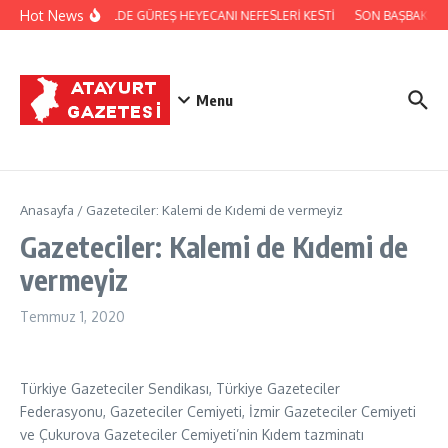
İçeriğe atla
Hot News
FESTİVALDE GÜREŞ HEYECANI NEFESLERİ KESTİ
SON BAŞBAKAN B
Menu
Anasayfa
/
Gazeteciler: Kalemi de Kıdemi de vermeyiz
Gazeteciler: Kalemi de Kıdemi de
vermeyiz
Temmuz 1, 2020
Türkiye Gazeteciler Sendikası, Türkiye Gazeteciler
Federasyonu, Gazeteciler Cemiyeti, İzmir Gazeteciler Cemiyeti
ve Çukurova Gazeteciler Cemiyeti’nin Kıdem tazminatı