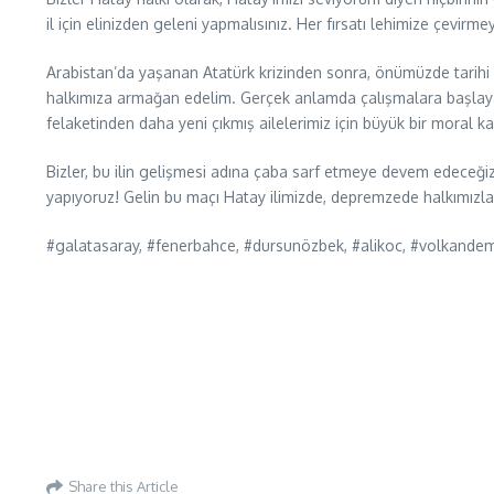
il için elinizden geleni yapmalısınız. Her fırsatı lehimize çevirmey
Arabistan’da yaşanan Atatürk krizinden sonra, önümüzde tarih
halkımıza armağan edelim. Gerçek anlamda çalışmalara başlaya
felaketinden daha yeni çıkmış ailelerimiz için büyük bir moral 
Bizler, bu ilin gelişmesi adına çaba sarf etmeye devem edeceğiz
yapıyoruz! Gelin bu maçı Hatay ilimizde, depremzede halkımızla e
#galatasaray, #fenerbahce, #dursunözbek, #alikoc, #volkandemi
Share this Article