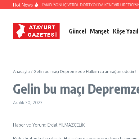
İçeriğe atla
Hot News
JANDARMA’NIN TİTİZ TAKİBİ SONUÇ VERDİ: DÖRTYOL’DA KENEVİR ÜRETİCİSİN
Güncel
Manşet
Köşe Yazıl
Anasayfa
/
Gelin bu maçı Depremzede Halkımıza armağan edelim!
Gelin bu maçı Depremz
Aralık 30, 2023
Haber ve Yorum: Erdal YILMAZÇELİK
Bizler Hatay halkı olarak, Hatay’ımızı seviyorum diyen hiçbirinin