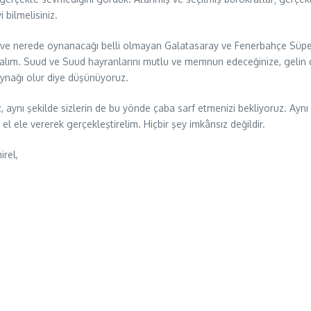
i bilmelisiniz.
i ve nerede oynanacağı belli olmayan Galatasaray ve Fenerbahçe Süp
lım. Suud ve Suud hayranlarını mutlu ve memnun edeceğinize, gelin 
kaynağı olur diye düşünüyoruz.
, aynı şekilde sizlerin de bu yönde çaba sarf etmenizi bekliyoruz. Ayn
l ele vererek gerçekleştirelim. Hiçbir şey imkânsız değildir.
rel,