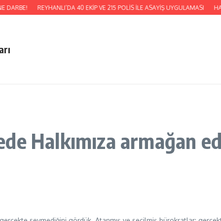
E DARBE!
REYHANLI’DA 40 EKİP VE 215 POLİS İLE ASAYİŞ UYGULAMASI
HAT
arı
ede Halkımıza armağan ed
 gerçekte sevmediğini gördük. Atanmış ve seçilmiş bürokratlar; gerçekten