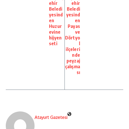
ehir
ehir
Beledi
Beledi
yesind
yesind
en
en
Huzur
Payas
evine
ve
hijyen
Dörtyo
seti
l
ilçeleri
nde
peyzaj
çalışma
sı
Atayurt Gazetesi