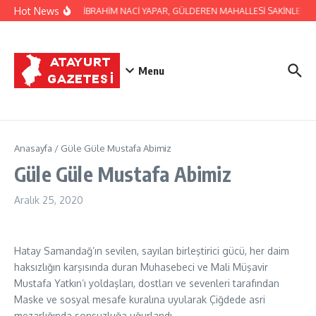
İçeriğe atla
Hot News
BAŞKAN İBRAHİM NACİ YAPAR, GÜLDEREN MAHALLESİ SAKİNLERİNİ 
Menu
Anasayfa
/
Güle Güle Mustafa Abimiz
Güle Güle Mustafa Abimiz
Aralık 25, 2020
Hatay Samandağ’ın sevilen, sayılan birleştirici gücü, her daim
haksızlığın karşısında duran Muhasebeci ve Mali Müşavir
Mustafa Yatkın’ı yoldaşları, dostları ve sevenleri tarafından
Maske ve sosyal mesafe kuralına uyularak Çiğdede asri
mezarlığında sonsuzluğa uğurlandı.