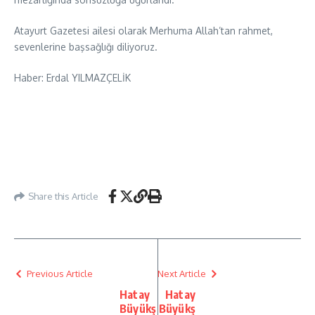
Atayurt Gazetesi ailesi olarak Merhuma Allah’tan rahmet,
sevenlerine başsağlığı diliyoruz.
Haber: Erdal YILMAZÇELİK
Share this Article
Previous Article
Next Article
Hatay
Hatay
Büyükş
Büyükş