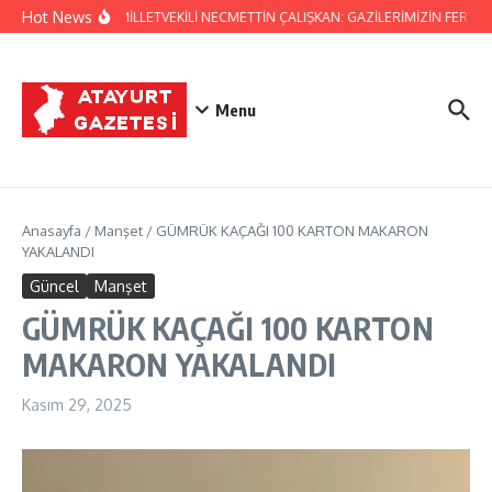
İçeriğe atla
Hot News
HATAY MİLLETVEKİLİ NECMETTİN ÇALIŞKAN: GAZİLERİMİZİN FERYAD
Menu
Anasayfa
/
Manşet
/
GÜMRÜK KAÇAĞI 100 KARTON MAKARON
YAKALANDI
Güncel
Manşet
GÜMRÜK KAÇAĞI 100 KARTON
MAKARON YAKALANDI
Kasım 29, 2025