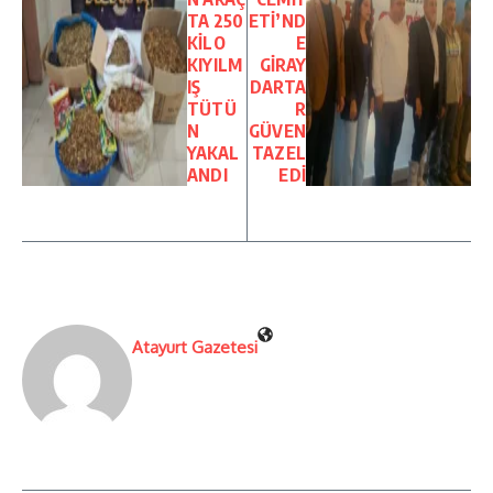
TA 250
ETİ’ND
KİLO
E
KIYILM
GİRAY
IŞ
DARTA
TÜTÜ
R
N
GÜVEN
YAKAL
TAZEL
ANDI
EDİ
Atayurt Gazetesi