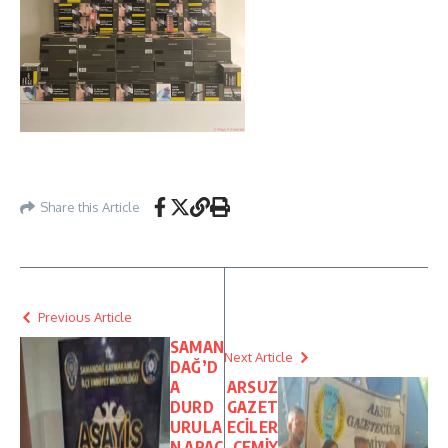
Share this Article
Previous Article
SAMAN
Next Article
DAĞ’D
A
ARSUZ
DURD
GAZET
URULA
ECİLER
N ARAÇ
CEMİY