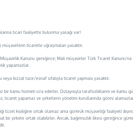
ına ticari faaliyette bulunma yasağı var!
müşavirlerin ticaretle uğraşmaları yasaktır.
Müşavirlik Kanunu gereğince; Mali müşavirler Türk Ticaret Kanunu’na gö
telik yapamazlar.
 veya bizzat tacir/esnaf sıfatıyla ticaret yapması yasaktır.
 bir kamu hizmeti icra ederler. Dolayısıyla tarafsızlıklarını ve kamu 
maz, ticaret yapamaz ve şirketlerin yönetim kurullarında görev alamazlar
i tüzel kişiliğine ortak olamaz ama gümrük müşavirliği faaliyeti dışında
r şirkete ortak olabilirler. Ancak, bağımsızlık ilkesi gereğince gümrü
ir.