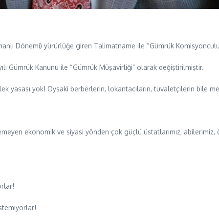
anlı Dönemi) yürürlüğe giren Talimatname ile “Gümrük Komisyonculuğu
lı Gümrük Kanunu ile “Gümrük Müşavirliği” olarak değiştirilmiştir.
ek yasası yok! Oysaki berberlerin, lokantacıların, tuvaletçilerin bile me
meyen ekonomik ve siyasi yönden çok güçlü üstatlarımız, abilerimiz, ön
rlar!
stemiyorlar!