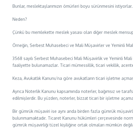
Bunlar, meslektaşlarımızın ömürleri boyu sürünmesini istiyorlar.
Neden?
Çünkü bu memlekette meslek yasası olan diğer meslek mensuplar
Örneğin, Serbest Muhasebeci ve Mali Müşavirler ve Yeminli Mali 
3568 sayılı Serbest Muhasebeci Mali Müşavirlik ve Yeminli Mali 
faaliyette bulunamazlar. Ticari mümessillik, ticari vekillik, acen
Keza, Avukatlık Kanunu’na göre avukatların ticari işletme açması
Ayrıca Noterlik Kanunu kapsamında noterler, bağımsız ve tarafsız
edilmişlerdir. Bu yüzden, noterler, bizzat ticari bir işletme aça
Bir gümrük müşaviri ise aynı anda birden fazla gümrük müşavirliğ
bulunmamaktadır. Ticaret Kanunu hükümleri çerçevesinde normal bi
gümrük müşavirliği tüzel kişiliğine ortak olmaları mümkün değild