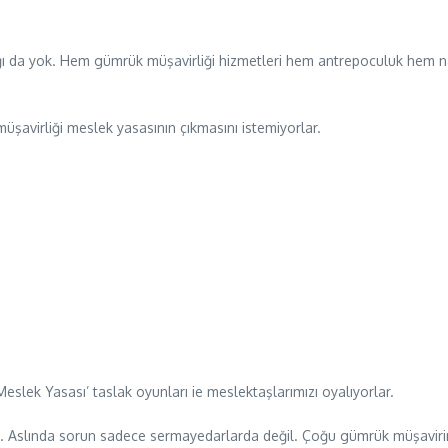
da yok. Hem gümrük müşavirliği hizmetleri hem antrepoculuk hem nakliyec
üşavirliği meslek yasasının çıkmasını istemiyorlar.
slek Yasası’ taslak oyunları ie meslektaşlarımızı oyalıyorlar.
 Aslında sorun sadece sermayedarlarda değil. Çoğu gümrük müşavirini