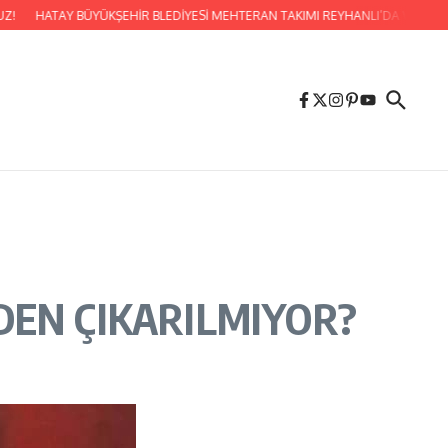
ATAY BÜYÜKŞEHİR BLEDİYESİ MEHTERAN TAKIMI REYHANLI’DA VATANDAŞLARI
DEN ÇIKARILMIYOR?