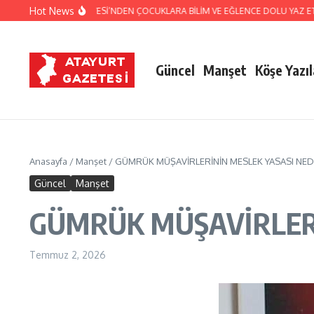
İçeriğe atla
Hot News
KŞEHİR BELEDİYESİ’NDEN ÇOCUKLARA BİLİM VE EĞLENCE DOLU YAZ ETKİNLİKL
Güncel
Manşet
Köşe Yazıl
Anasayfa
/
Manşet
/
GÜMRÜK MÜŞAVİRLERİNİN MESLEK YASASI NED
Güncel
Manşet
GÜMRÜK MÜŞAVİRLERİ
Temmuz 2, 2026