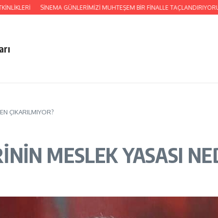
ERİ
SİNEMA GÜNLERİMİZİ MUHTEŞEM BİR FİNALLE TAÇLANDIRIYORUZ!
H
arı
EN ÇIKARILMIYOR?
NİN MESLEK YASASI NE