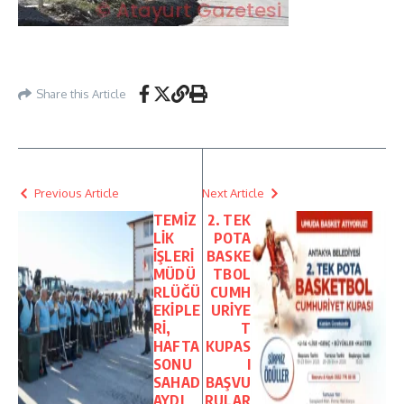
Share this Article
Previous Article
Next Article
TEMİZ
2. TEK
LİK
POTA
İŞLERİ
BASKE
MÜDÜ
TBOL
RLÜĞÜ
CUMH
EKİPLE
URİYE
Rİ,
T
HAFTA
KUPAS
SONU
I
SAHAD
BAŞVU
AYDI
RULAR