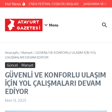
İçeriğe atla
Hot News
YAYLADAĞI’NDA FESTİVAL COŞKUSU BAŞLADI
JANDARMA VE CİLVE
Menu
Anasayfa
/
Manşet
/
GÜVENLİ VE KONFORLU ULAŞIM İÇİN YOL
ÇALIŞMALARI DEVAM EDİYOR
Güncel
Manşet
GÜVENLİ VE KONFORLU ULAŞIM
İÇİN YOL ÇALIŞMALARI DEVAM
EDİYOR
Ekim 13, 2025