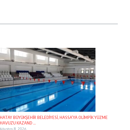
HATAY BÜYÜKŞEHİR BELEDİYESİ, HASSA’YA OLİMPİK YÜZME
HAVUZU KAZAND ...
Ağustos 8, 2026