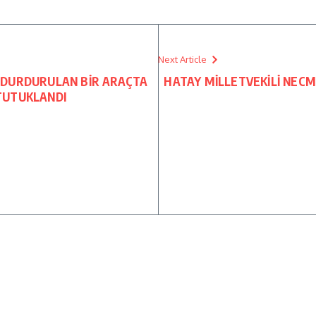
Next Article
 DURDURULAN BİR ARAÇTA
HATAY MİLLETVEKİLİ NECME
 TUTUKLANDI