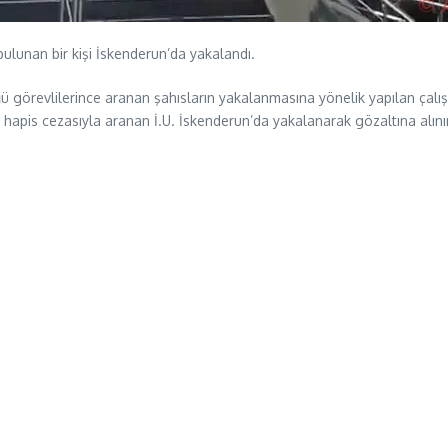
bulunan bir kişi İskenderun’da yakalandı.
ğü görevlilerince aranan şahısların yakalanmasına yönelik yapılan ça
apis cezasıyla aranan İ.U. İskenderun’da yakalanarak gözaltına alını