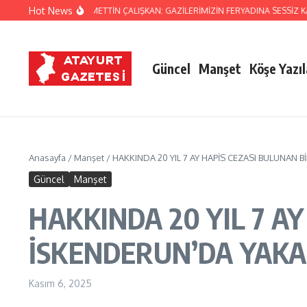
İçeriğe atla
Hot News
 MİLLETVEKİLİ NECMETTİN ÇALIŞKAN: GAZİLERİMİZİN FERYADINA SESSİZ KALA
Güncel
Manşet
Köşe Yazıl
Anasayfa
/
Manşet
/
HAKKINDA 20 YIL 7 AY HAPİS CEZASI BULUNAN 
Güncel
Manşet
HAKKINDA 20 YIL 7 AY
İSKENDERUN’DA YAKA
Kasım 6, 2025