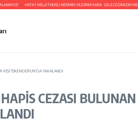
MAYIZ!
HATAY MİLLETVEKİLİ NERMİN YILDIRIM KARA: GELECEĞİMİZİN M
arı
BİR KİŞİ İSKENDERUN’DA YAKALANDI
 HAPİS CEZASI BULUNAN 
LANDI