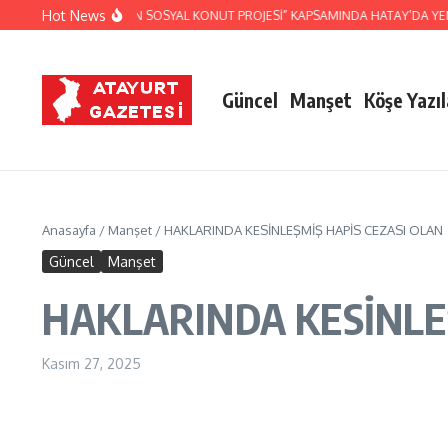
İçeriğe atla
Hot News
HİBİ TÜRKİYE 500 BİN SOSYAL KONUT PROJESİ” KAPSAMINDA HATAY’DA YENİ A
Güncel
Manşet
Köşe Yazıl
Anasayfa
/
Manşet
/
HAKLARINDA KESİNLEŞMİŞ HAPİS CEZASI OLAN 
Güncel
Manşet
HAKLARINDA KESİNLEŞ
Kasım 27, 2025