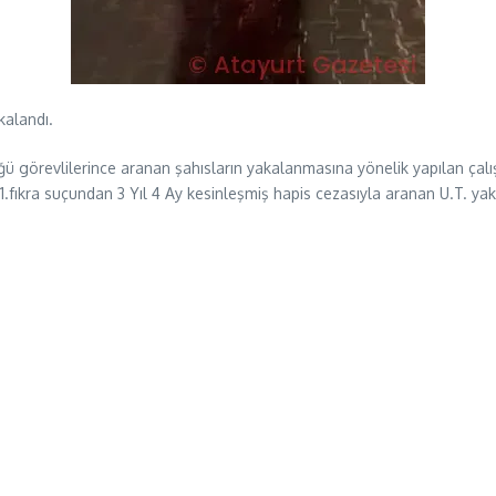
kalandı.
üğü görevlilerince aranan şahısların yakalanmasına yönelik yapılan ça
-1.fıkra suçundan 3 Yıl 4 Ay kesinleşmiş hapis cezasıyla aranan U.T. yak