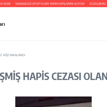
DIM
SAMANDAĞ KİTAP FUARI YARIN KAPILARINI AÇIYOR
GÜZELBURÇ ATEŞ
arı
2 KİŞİ YAKALANDI
MİŞ HAPİS CEZASI OLAN