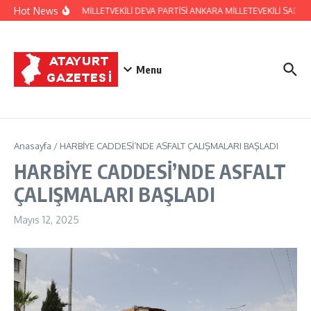
İçeriğe atla
Hot News
HATAY ESKİ MİLLETVEKİLİ DEVA PARTİSİ ANKARA MİLLETEVEKİLİ SADA
Menu
Anasayfa
/
HARBİYE CADDESİ’NDE ASFALT ÇALIŞMALARI BAŞLADI
HARBİYE CADDESİ’NDE ASFALT
ÇALIŞMALARI BAŞLADI
Mayıs 12, 2025