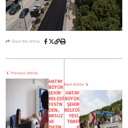
Share this Article
Previous Article
HATAY
Next Article
BÜYÜK
ŞEHİR
HATAY
BELEDİ
BÜYÜK
YESİ’N
ŞEHİR
DEN,
BELEDİ
ARSUZ
YESİ,
VE
TRAFİ
İSKEN
K