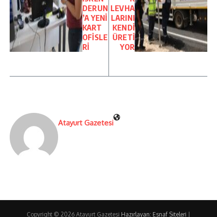
DERUN
LEVHA
’A YENİ
LARINI
KART
KENDİ
OFİSLE
ÜRETİ
Rİ
YOR
Atayurt Gazetesi
Copyright © 2026 Atayurt Gazetesi
Hazırlayan: Esnaf Siteleri
|