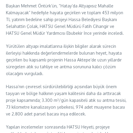
Başkan Mehmet Öntürk’ün, “Hatay’da Altyapısız Mahalle
Kalmayacak” hedefiyle hayata geçirilen ve toplam 453 milyon
TL yatırım bedeline sahip projeyi Hassa Belediyesi Başkanı
Selahattin Çolak, HATSU Genel Müdürü Fatih Cihangir ve
HATSU Genel Müdür Yardımcısı Ebubekir İnce yerinde inceledi.
Yürütülen altyapı imalatlarına ilişkin bilgiler alarak sürecin
ilerleyişi hakkında değerlendirmelerde bulunan heyet, hayata
geçirilen bu kapsamlı projenin Hassa Aktepe’de uzun yıllardır
süregelen atık su tahliye ve arıtma sorununa kalıcı çözüm
olacağını vurguladı.
Hassa’nın çevresel sürdürülebilirliği açısından büyük önem
taşıyan ve bölge halkının yaşam kalitesini daha da arttıracak
proje kapsamında; 3.300 m³/gün kapasiteli atık su arıtma tesisi,
73 kilometre kanalizasyon şebekesi, 974 adet muayene bacası
ve 2.800 adet parsel bacası inşa edilecek.
Yapılan incelemeler sonrasında HATSU Heyeti, projeye