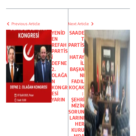
Previous Article
Next Article
YENİD
SAADE
EN
T
REFAH
PARTİS
PARTİS
İ
İ
HATAY
DEFNE
İL
2.
BAŞKA
OLAĞA
NI
N
FADIL
KONGR
KOÇAK
ESİ
:
YARIN
ŞEHRİ
MİZİN
SORUN
LARINI
HER
KURU