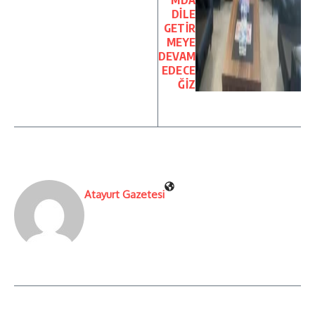
MDA
DİLE
GETİR
MEYE
DEVAM
EDECE
ĞİZ
Atayurt Gazetesi