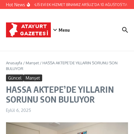
İçeriğe atla
Hot News
HATAY POLİS EVİ EK HİZMET BİNAMIZ ARSUZ’DA 10 AĞUSTOS’TA HİZ
Menu
Anasayfa
/
Manşet
/
HASSA AKTEPE’DE YILLARIN SORUNU SON
BULUYOR
Güncel
Manşet
HASSA AKTEPE’DE YILLARIN
SORUNU SON BULUYOR
Eylül 6, 2025