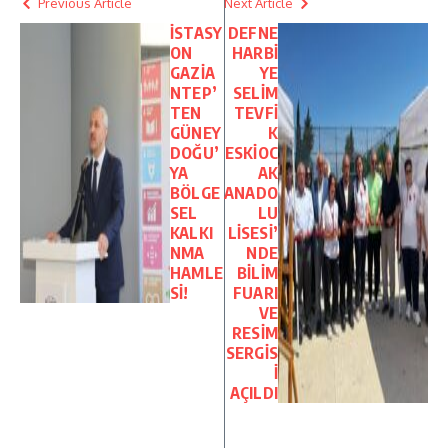
Previous Article
Next Article
İSTASY
DEFNE
ON
HARBİ
GAZİA
YE
NTEP’
SELİM
TEN
TEVFİ
GÜNEY
K
DOĞU’
ESKİOC
YA
AK
BÖLGE
ANADO
SEL
LU
KALKI
LİSESİ’
NMA
NDE
HAMLE
BİLİM
Sİ!
FUARI
VE
RESİM
SERGİS
İ
AÇILDI