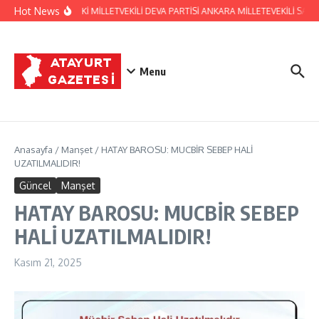
İçeriğe atla
Hot News
HATAY ESKİ MİLLETVEKİLİ DEVA PARTİSİ ANKARA MİLLETEVEKİLİ S
Menu
Anasayfa
/
Manşet
/
HATAY BAROSU: MUCBİR SEBEP HALİ
UZATILMALIDIR!
Güncel
Manşet
HATAY BAROSU: MUCBİR SEBEP
HALİ UZATILMALIDIR!
Kasım 21, 2025