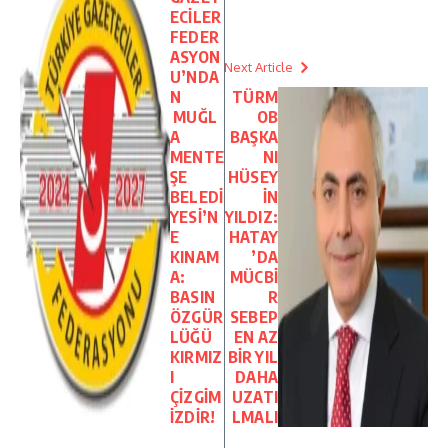
ECİLER
FEDER
ASYON
Next Article
U’NDA
N
TÜRM
MUĞL
OB
A
BAŞKA
MENTE
NI
ŞE
HÜSEY
BELEDİ
İN
YESİ’N
YILDIZ:
E
HATAY
KINAM
’DA
A:
MÜCBİ
BASIN
R
ÖZGÜR
SEBEP
LÜĞÜ
EN AZ
KIRMIZ
BİR YIL
I
DAHA
ÇİZGİM
UZATI
İZDİR!
LMALI