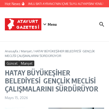
İçeriğe atla
Hot News
HATSU, KUMLU BATI AYRANCI’NIN İÇME SUYU ALTYAPISINI YENİLİYOR
Menu
Anasayfa
/
Manşet
/
HATAY BÜYÜKEŞİHER BELEDİYESİ GENÇLİK
MECLİSİ ÇALIŞMALARINI SÜRDÜRÜYOR
Güncel
Manşet
HATAY BÜYÜKEŞİHER
BELEDİYESİ GENÇLİK MECLİSİ
ÇALIŞMALARINI SÜRDÜRÜYOR
Mayıs 15, 2026