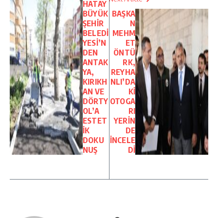
HATAY
BÜYÜK
BAŞKA
ŞEHİR
N
BELEDİ
MEHM
YESİ’N
ET
DEN
ÖNTÜ
ANTAK
RK,
YA,
REYHA
KIRIKH
NLI’DA
AN VE
Kİ
DÖRTY
OTOGA
OL’A
RI
ESTET
YERİN
İK
DE
DOKU
İNCELE
NUŞ
Dİ