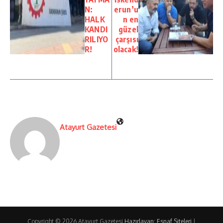
N:
erun’u
HALK
n en
KANDI
güzel
RILIYO
çarşısı
R!
olacak!
Atayurt Gazetesi
Copyright © 2026 Atayurt Gazetesi
Hazırlayan: Esnaf Siteleri
|