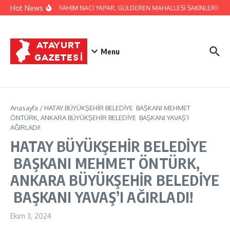
İçeriğe atla
Hot News
BAŞKAN İBRAHİM NACİ YAPAR, GÜLDEREN MAHALLESİ SAKİNLERİNİ ZİYA
Menu
Anasayfa
/
HATAY BÜYÜKŞEHİR BELEDİYE BAŞKANI MEHMET
ÖNTÜRK, ANKARA BÜYÜKŞEHİR BELEDİYE BAŞKANI YAVAŞ’I
AĞIRLADI!
HATAY BÜYÜKŞEHİR BELEDİYE
BAŞKANI MEHMET ÖNTÜRK,
ANKARA BÜYÜKŞEHİR BELEDİYE
BAŞKANI YAVAŞ’I AĞIRLADI!
Ekim 3, 2024