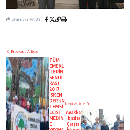
Share this Article
Previous Article
TÜM
EMEKL
İLERİN
SENDİ
KASI
2017
İSKEN
DERUN
Next Article
TEMSİ
LCİSİ
Ayakka
MEDİN
bıcılar
E
Çarşısı
YAYMA
İskend