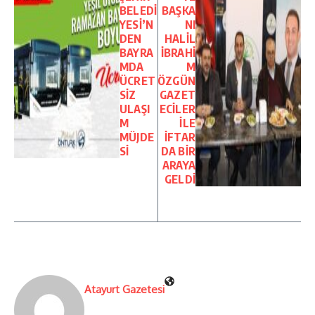
BELEDİ
BAŞKA
YESİ’N
NI
DEN
HALİL
BAYRA
İBRAHİ
MDA
M
ÜCRET
ÖZGÜN
SİZ
GAZET
ULAŞI
ECİLER
M
İLE
MÜJDE
İFTAR
Sİ
DA BİR
ARAYA
GELDİ
Atayurt Gazetesi