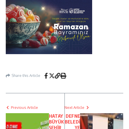
Share this Article
Previous Article
Next Article
HATAY
DEFNE
BÜYÜK
BELEDİ
ŞEHİR
YE