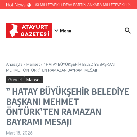
İçeriğe atla
Hot News
HATAY ESKİ MİLLETVEKİLİ DEVA PARTİSİ ANKARA MİLLETEVEKİLİ S
Menu
Anasayfa
/
Manşet
/
” HATAY BÜYÜKŞEHİR BELEDİYE BAŞKANI
MEHMET ÖNTÜRK’TEN RAMAZAN BAYRAMI MESAJI
Güncel
Manşet
” HATAY BÜYÜKŞEHİR BELEDİYE
BAŞKANI MEHMET
ÖNTÜRK’TEN RAMAZAN
BAYRAMI MESAJI
Mart 18, 2026