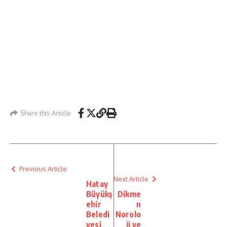
Share this Article
Previous Article
Next Article
Hatay
Büyükş
Dikme
ehir
n
Beledi
Norolo
yesi
ji ve