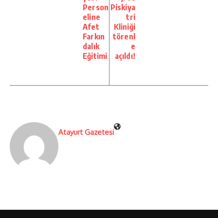
Person
Piskiya
eline
tri
Afet
Kliniği
Farkın
törenl
dalık
e
Eğitimi
açıldı!
Atayurt Gazetesi