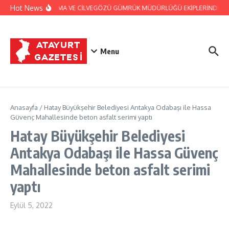
İçeriğe atla
Hot News
JANDARMA VE CİLVEGÖZÜ GÜMRÜK MÜDÜRLÜĞÜ EKİPLERİNDEN BAŞ
Menu
Anasayfa
/
Hatay Büyükşehir Belediyesi Antakya Odabaşı ile Hassa
Güvenç Mahallesinde beton asfalt serimi yaptı
Hatay Büyükşehir Belediyesi
Antakya Odabaşı ile Hassa Güvenç
Mahallesinde beton asfalt serimi
yaptı
Eylül 5, 2022