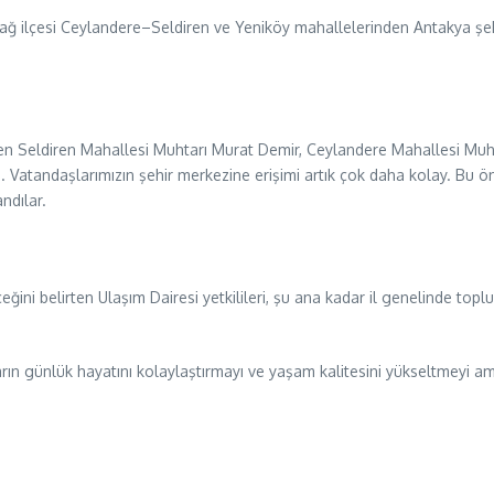
ağ ilçesi Ceylandere–Seldiren ve Yeniköy mahallelerinden Antakya şeh
etiren Seldiren Mahallesi Muhtarı Murat Demir, Ceylandere Mahallesi 
. Vatandaşlarımızın şehir merkezine erişimi artık çok daha kolay. Bu 
ndılar.
eceğini belirten Ulaşım Dairesi yetkilileri, şu ana kadar il genelinde t
rın günlük hayatını kolaylaştırmayı ve yaşam kalitesini yükseltmeyi am