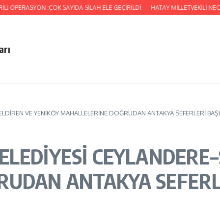
YON :ÇOK SAYIDA SİLAH ELE GEÇİRİLDİ
HATAY MİLLETVEKİLİ NECMETTİN 
arı
ELDİREN VE YENİKÖY MAHALLELERİNE DOĞRUDAN ANTAKYA SEFERLERİ BAŞL
ELEDİYESİ CEYLANDERE–
RUDAN ANTAKYA SEFERL