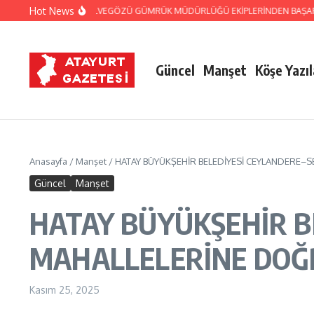
İçeriğe atla
Hot News
NDARMA VE CİLVEGÖZÜ GÜMRÜK MÜDÜRLÜĞÜ EKİPLERİNDEN BAŞARILI OPERAS
Güncel
Manşet
Köşe Yazıl
Anasayfa
/
Manşet
/
HATAY BÜYÜKŞEHİR BELEDİYESİ CEYLANDERE–S
Güncel
Manşet
HATAY BÜYÜKŞEHİR B
MAHALLELERİNE DOĞ
Kasım 25, 2025