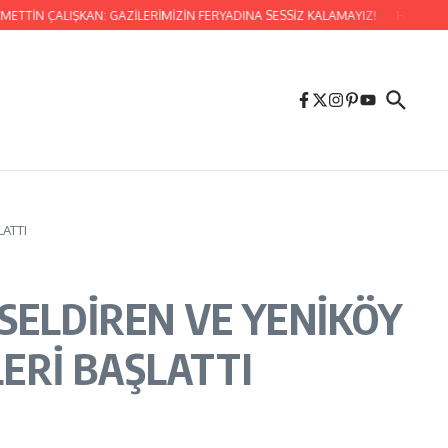
ÇALIŞKAN: GAZİLERİMİZİN FERYADINA SESSİZ KALAMAYIZ!
HATAY MİLLETVE
ATTI
SELDİREN VE YENİKÖY
ERİ BAŞLATTI