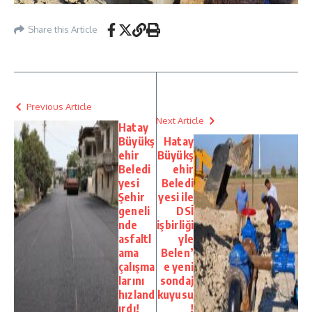
Share this Article
Previous Article
Next Article
Hatay
Büyükş
Hatay
ehir
Büyükş
Beledi
ehir
yesi
Beledi
Şehir
yesi ile
geneli
DSİ
nde
işbirliği
asfaltl
yle
ama
Belen’
çalışma
e yeni
larını
sondaj
hızland
kuyusu
ırdı!
!