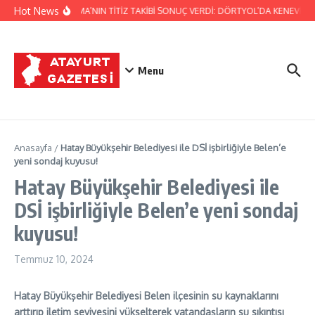
İçeriğe atla
Hot News
JANDARMA’NIN TİTİZ TAKİBİ SONUÇ VERDİ: DÖRTYOL’DA KENEVİR Ü
Menu
Anasayfa
/
Hatay Büyükşehir Belediyesi ile DSİ işbirliğiyle Belen’e
yeni sondaj kuyusu!
Hatay Büyükşehir Belediyesi ile
DSİ işbirliğiyle Belen’e yeni sondaj
kuyusu!
Temmuz 10, 2024
Hatay Büyükşehir Belediyesi Belen ilçesinin su kaynaklarını
arttırıp iletim seviyesini yükselterek vatandaşların su sıkıntısı