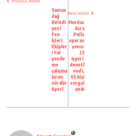
Previous Article
Saman
Next Article
dağ
Beledi
Hurdac
yesi
ılara
Fen
Polis
İşleri
operas
Ekipler
yonu:
i Yol
23
yenile
işyeri
me
denetl
çalışma
endi,
larını
65 kişi
sürdür
sorgul
üyor!
andı