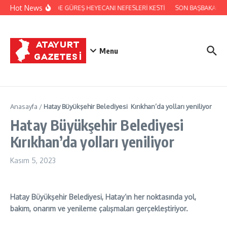
İçeriğe atla
Hot News
FESTİVALDE GÜREŞ HEYECANI NEFESLERİ KESTİ
SON BAŞBAKAN Bİ
Menu
Anasayfa
/
Hatay Büyükşehir Belediyesi Kırıkhan’da yolları yeniliyor
Hatay Büyükşehir Belediyesi
Kırıkhan’da yolları yeniliyor
Kasım 5, 2023
Hatay Büyükşehir Belediyesi, Hatay’ın her noktasında yol,
bakım, onarım ve yenileme çalışmaları gerçekleştiriyor.