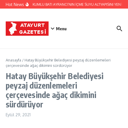
İçeriğe atla
Hot News
HATSU, KUMLU BATI AYRANCI’NIN İÇME SUYU ALTYAPISINI YENİLİY
Menu
Anasayfa
/
Hatay Büyükşehir Belediyesi peyzaj düzenlemeleri
çerçevesinde ağaç dikimini sürdürüyor
Hatay Büyükşehir Belediyesi
peyzaj düzenlemeleri
çerçevesinde ağaç dikimini
sürdürüyor
Eylül 29, 2021