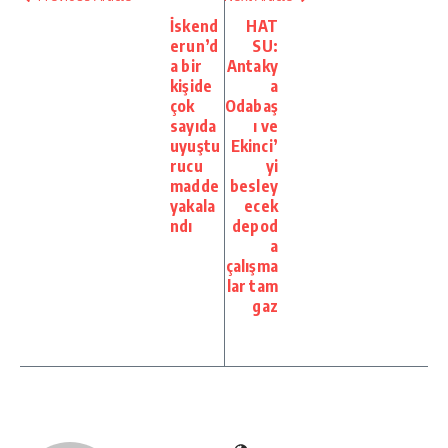
İskend
HAT
erun’d
SU:
a bir
Antaky
kişide
a
çok
Odabaş
sayıda
ı ve
uyuştu
Ekinci’
rucu
yi
madde
besley
yakala
ecek
ndı
depod
a
çalışma
lar tam
gaz