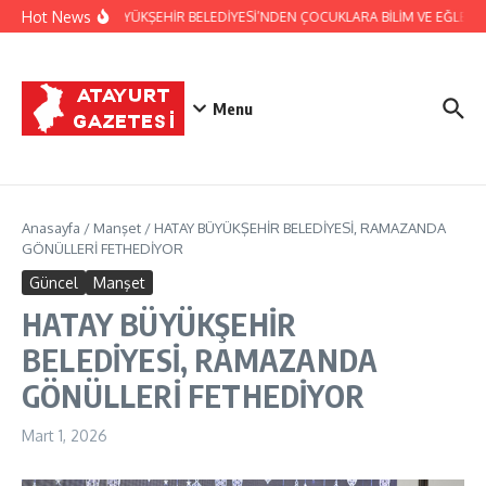
İçeriğe atla
Hot News
HATAY BÜYÜKŞEHİR BELEDİYESİ’NDEN ÇOCUKLARA BİLİM VE EĞLENCE 
Menu
Anasayfa
/
Manşet
/
HATAY BÜYÜKŞEHİR BELEDİYESİ, RAMAZANDA
GÖNÜLLERİ FETHEDİYOR
Güncel
Manşet
HATAY BÜYÜKŞEHİR
BELEDİYESİ, RAMAZANDA
GÖNÜLLERİ FETHEDİYOR
Mart 1, 2026