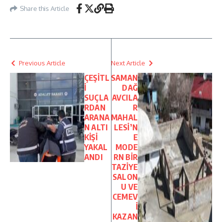
Share this Article
Previous Article
Next Article
ÇEŞİTL
SAMAN
İ
DAĞ
SUÇLA
AVCILA
RDAN
R
ARANA
MAHAL
N ALTI
LESİ’N
KİŞİ
E
YAKAL
MODE
ANDI
RN BİR
TAZİYE
SALON
U VE
CEMEV
İ
KAZAN