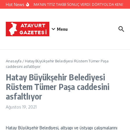
İçeriğe atla
Hot News
JANDARMA’NIN TİTİZ TAKİBİ SONUÇ VERDİ: DÖRTYOL’DA KENEVİR 
Menu
Anasayfa
/
Hatay Büyükşehir Belediyesi Rüstem Tümer Paşa
caddesini asfaltlıyor
Hatay Büyükşehir Belediyesi
Rüstem Tümer Paşa caddesini
asfaltlıyor
Ağustos 19, 2021
Hatay Büyükşehir Belediyesi, altyapı ve üstyapı çalışmalarını