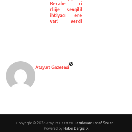
Berabe
ri
rliğe
sevgilil
ihtiyacı
ere
var!
verdi
Atayurt Gazetesi
Copyright © 2026 Atayurt Gazetesi
Hazırlayan: Esnaf Siteleri
|
Powered by
Haber Dergisi X