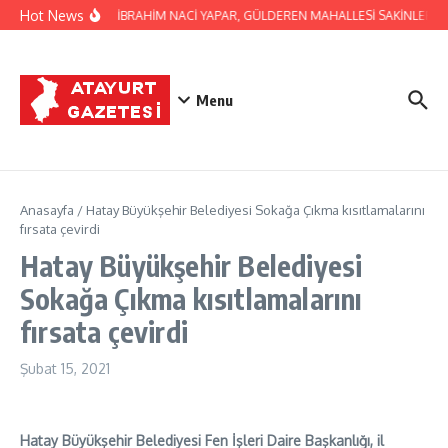
İçeriğe atla
Hot News
BAŞKAN İBRAHİM NACİ YAPAR, GÜLDEREN MAHALLESİ SAKİNLERİNİ 
Menu
Anasayfa
/
Hatay Büyükşehir Belediyesi Sokağa Çıkma kısıtlamalarını
fırsata çevirdi
Hatay Büyükşehir Belediyesi
Sokağa Çıkma kısıtlamalarını
fırsata çevirdi
Şubat 15, 2021
Hatay Büyükşehir Belediyesi Fen İşleri Daire Başkanlığı, il