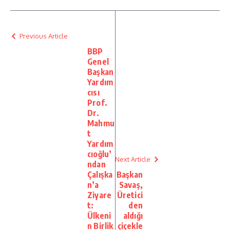
Previous Article
BBP
Genel
Başkan
Yardım
cısı
Prof.
Dr.
Mahmu
t
Yardım
cıoğlu’
Next Article
ndan
Çalışka
Başkan
n’a
Savaş,
Ziyare
Üretici
t:
den
Ülkeni
aldığı
n Birlik
çiçekle