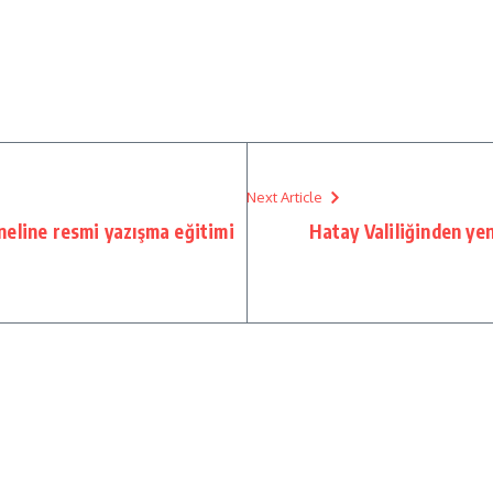
Next Article
eline resmi yazışma eğitimi
Hatay Valiliğinden yen