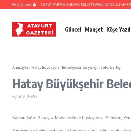
İçeriğe atla
Hot News
ATAY ESKİ MİLLETVEKİLİ DEVA PARTİSİ ANKARA MİLLETEVEKİLİ SADAULLAH E
Güncel
Manşet
Köşe Yazıl
Anasayfa
/
Hatay Büyükşehir Belediyesinde yangın seferberliği
Hatay Büyükşehir Beled
Eylül 9, 2020
Samandağ’ın Batıayaz Mahallesi’nde başlayan ve Seldiren, Yenikö
Yangının başladığı an itibariyle teyakkuza geçen Hatay Büyükş