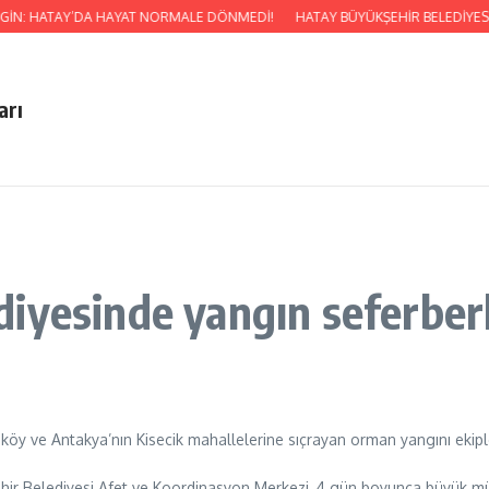
RGİN: HATAY’DA HAYAT NORMALE DÖNMEDİ!
HATAY BÜYÜKŞEHİR BELEDİYESİ’
arı
iyesinde yangın seferberl
y ve Antakya’nın Kisecik mahallelerine sıçrayan orman yangını ekipler
ehir Belediyesi Afet ve Koordinasyon Merkezi, 4 gün boyunca büyük mü