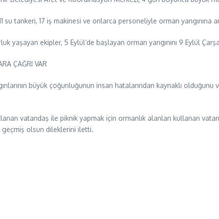
1 su tankeri, 17 iş makinesi ve onlarca personeliyle orman yangınına ar
uk yaşayan ekipler, 5 Eylül’de başlayan orman yangınını 9 Eylül Çarşa
ARA ÇAĞRI VAR
ngınlarının büyük çoğunluğunun insan hatalarından kaynaklı olduğunu ve
lanan vatandaş ile piknik yapmak için ormanlık alanları kullanan vata
geçmiş olsun dileklerini iletti.