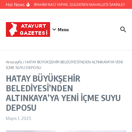
İçeriğe atla
Hot News
BAŞKAN İBRAHİM NACİ YAPAR, GÜLDEREN MAHALLESİ SAKİNLERİNİ Zİ
Menu
Anasayfa
/
HATAY BÜYÜKŞEHİR BELEDİYESİ’NDEN ALTINKAYA’YA YENİ
İÇME SUYU DEPOSU
HATAY BÜYÜKŞEHİR
BELEDİYESİ’NDEN
ALTINKAYA’YA YENİ İÇME SUYU
DEPOSU
Mayıs 1, 2025