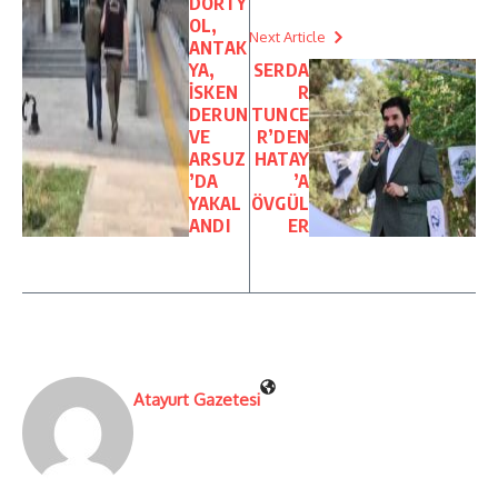
DÖRTY
OL,
Next Article
ANTAK
YA,
SERDA
İSKEN
R
DERUN
TUNCE
VE
R’DEN
ARSUZ
HATAY
’DA
’A
YAKAL
ÖVGÜL
ANDI
ER
Atayurt Gazetesi