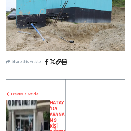
Share this Article
Previous Article
HATAY
’DA
ARANA
N 9
KİŞİ