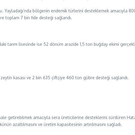
ldu. Yayladağı’nda bölgenin endemik türlerini desteklemek amacıyla 800 k
zere toplam 7 bin fide desteği sağlandı.
daki tarım lisesinde ise 52 dönüm arazide 1,5 ton buğday ekimi gerçekleş
n zeytin kasası ve 2 bin 635 çiftçiye 460 ton gübre desteği sağlandı.
ir hale getirebilmek amacıyla sera üreticilerine desteklerini sürdüren Ha
künün azaltılmasını ve üretim kapasitesinin artırılmasını sağladı.