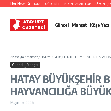
İçeriğe atla
Hot News
ZÜ GÜMRÜK MÜDÜRLÜĞÜ EKİPLERİNDEN BAŞARILI OPERASYON :ÇOK SAYIDA Sİ
Güncel
Manşet
Köşe Yazıl
Anasayfa
/
Manşet
/
HATAY BÜYÜKŞEHİR BELEDİYESİ’NDEN HATAY’DA
Güncel
Manşet
HATAY BÜYÜKŞEHİR B
HAYVANCILIĞA BÜYÜK
Mayıs 15, 2026