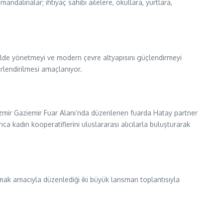
ndalinalar; ihtiyaç sahibi ailelere, okullara, yurtlara,
 şekilde yönetmeyi ve modern çevre altyapısını güçlendirmeyi
erlendirilmesi amaçlanıyor.
. İzmir Gaziemir Fuar Alanı’nda düzenlenen fuarda Hatay partner
a kadın kooperatiflerini uluslararası alıcılarla buluşturarak
tmak amacıyla düzenlediği iki büyük lansman toplantısıyla