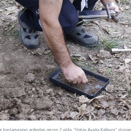
aşlamasının ardından geçen 2 yılda, “Hatay Ayağa Kalkıyor” sloganıyla