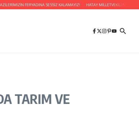
İZİN FERYADINA SESSİZ KALAMAYIZ!
HATAY MİLLETVEKİLİ NERMİN YILDIR
DA TARIM VE