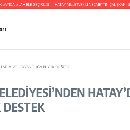
LAH ELE GEÇİRİLDİ
HATAY MİLLETVEKİLİ NECMETTİN ÇALIŞKAN: GAZİLERİM
arı
 TARIM VE HAYVANCILIĞA BÜYÜK DESTEK
ELEDİYESİ’NDEN HATAY’
 DESTEK