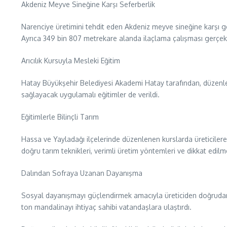
Akdeniz Meyve Sineğine Karşı Seferberlik
Narenciye üretimini tehdit eden Akdeniz meyve sineğine karşı geni
Ayrıca 349 bin 807 metrekare alanda ilaçlama çalışması gerçekle
Arıcılık Kursuyla Mesleki Eğitim
Hatay Büyükşehir Belediyesi Akademi Hatay tarafından, düzenlenen 
sağlayacak uygulamalı eğitimler de verildi.
Eğitimlerle Bilinçli Tarım
Hassa ve Yayladağı ilçelerinde düzenlenen kurslarda üreticilere çi
doğru tarım teknikleri, verimli üretim yöntemleri ve dikkat edilme
Dalından Sofraya Uzanan Dayanışma
Sosyal dayanışmayı güçlendirmek amacıyla üreticiden doğrudan 
ton mandalinayı ihtiyaç sahibi vatandaşlara ulaştırdı.