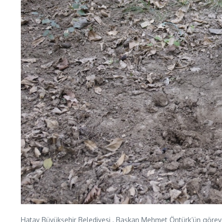
Hatay Büyükşehir Belediyesi , Başkan Mehmet Öntürk’ün göreve b