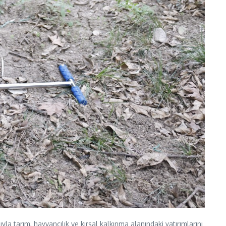
 tarım, hayvancılık ve kırsal kalkınma alanındaki yatırımlarını