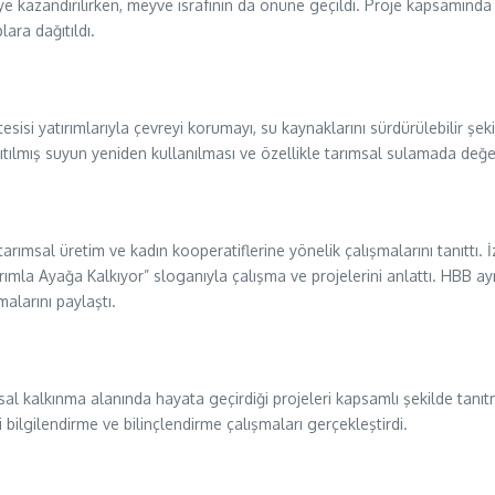
e kazandırılırken, meyve israfının da önüne geçildi. Proje kapsamında ma
ara dağıtıldı.
ma tesisi yatırımlarıyla çevreyi korumayı, su kaynaklarını sürdürülebilir
rıtılmış suyun yeniden kullanılması ve özellikle tarımsal sulamada değ
tarımsal üretim ve kadın kooperatiflerine yönelik çalışmalarını tanıttı
mla Ayağa Kalkıyor” sloganıyla çalışma ve projelerini anlattı. HBB ayrıc
alarını paylaştı.
sal kalkınma alanında hayata geçirdiği projeleri kapsamlı şekilde tanı
 bilgilendirme ve bilinçlendirme çalışmaları gerçekleştirdi.