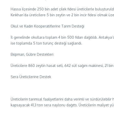
Hassa ilçesinde 250 bin adet çilek fidesi üreticilerle buluşturu
Kırıkhan’da üreticilere 5 bin zeytin ve 2 bin incir fidesi olmak ü
Okul ve Kadın Kooperatiflerine Tarım Desteği
İl genelinde okullara toplam 4 bin 500 fidan dağıtıldı. Antakya’
ise toplamda 5 ton turunç desteği sağlandı.
Ekipman, Gübre Destekleri
Üreticilere 860 zeytin hasat seti, 642 süt sağım makinesi, 21 bi
Sera Üreticilerine Destek
Üreticilerin tarımsal faaliyetlerini daha verimli ve sürdürülebil
kapsayacak 41,3 ton sera naylonu dağıttı. Üreticilerin maliyet yü