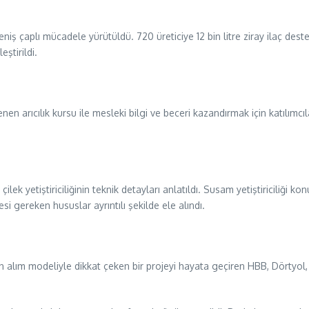
ş çaplı mücadele yürütüldü. 720 üreticiye 12 bin litre ziray ilaç desteğ
ştirildi.
arıcılık kursu ile mesleki bilgi ve beceri kazandırmak için katılımcılara
lek yetiştiriciliğinin teknik detayları anlatıldı. Susam yetiştiriciliği 
si gereken hususlar ayrıntılı şekilde ele alındı.
alım modeliyle dikkat çeken bir projeyi hayata geçiren HBB, Dörtyol,