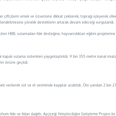
an çiftçilerin emek ve özverisine dikkat çekilerek, toprağı işleyerek ül
çlendirilmesine yönelik desteklerin artarak devam edeceği vurgulandı.
ten HBB, sulamadan fide desteğine, hayvancılıktan eğitim projelerine 
 kapalı sulama sistemleri yaygınlaştırıldı. 9 bin 355 metre kanal imala
rın önüne geçildi.
verilerek süt ve et veriminde kayıplar azaltıldı. Öte yandan 2 bin 273 
hum fide ve fidan dağıttı. Ayçiçeği Yetiştiriciliğini Geliştirme Projesi il