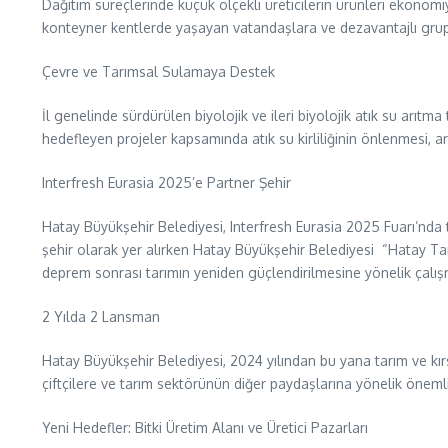
Dağıtım süreçlerinde küçük ölçekli üreticilerin ürünleri ekonomiy
konteyner kentlerde yaşayan vatandaşlara ve dezavantajlı grupl
Çevre ve Tarımsal Sulamaya Destek
İl genelinde sürdürülen biyolojik ve ileri biyolojik atık su arıt
hedefleyen projeler kapsamında atık su kirliliğinin önlenmesi, a
Interfresh Eurasia 2025’e Partner Şehir
Hatay Büyükşehir Belediyesi, Interfresh Eurasia 2025 Fuarı’nda 
şehir olarak yer alırken Hatay Büyükşehir Belediyesi “Hatay Tarı
deprem sonrası tarımın yeniden güçlendirilmesine yönelik çalışm
2 Yılda 2 Lansman
Hatay Büyükşehir Belediyesi, 2024 yılından bu yana tarım ve kır
çiftçilere ve tarım sektörünün diğer paydaşlarına yönelik önemli
Yeni Hedefler: Bitki Üretim Alanı ve Üretici Pazarları